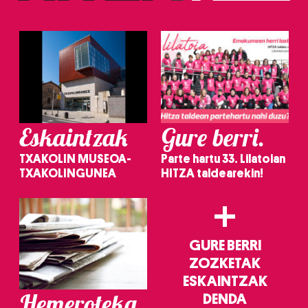
irakurri
Eskaintzak
Gure berri.
TXAKOLIN MUSEOA-
Parte hartu 33. Lilatoian
TXAKOLINGUNEA
HITZA taldearekin!
+
GURE BERRI
ZOZKETAK
ESKAINTZAK
Hemeroteka
DENDA