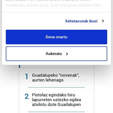
hautatzeko aukera duzu. Zure onespena aldatzen edo
deuseztatzen ahal duzu edozein momentutan, Cookie
Bihar
25º
17º
deklaraziotik edo Privacy triggerean klikatuz.
Xehetasunak ikusi
Larunbata
26º
17º
If you allow, we would also like to:
Collect information about your geographical
Dena onartu
Gehiago:
Irun
location which can be accurate to within several
meters
Aukeratu
Identify your device by actively scanning it for
specific characteristics (fingerprinting)
Azken 7 egunetako irakurrienak
Find out more about how your personal data is processed
and set your preferences in the
details section
.
1
Guadalupeko "novenak",
aurten lehenago
Guk eta gure bazkideek zure datu pertsonalak
prozesatzen ditugu, zure IP zenbakia, besteak beste,
2
Pistolaz egindako hiru
teknologia erabiliz, cookieak adibidez, iragarki eta eduki
lapurreten ustezko egilea
pertsonalizatuak eskaintzeko, iragarkiak eta edukia
atxilotu dute Guadalupen
neurtzeko, jendeari buruzko informazioa biltzeko eta