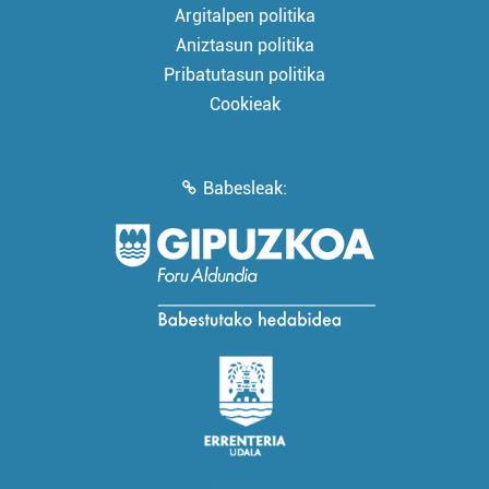
Argitalpen politika
Aniztasun politika
Pribatutasun politika
Cookieak
Babesleak: