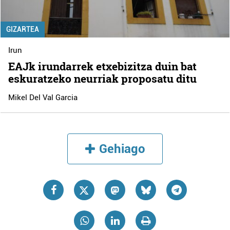
GIZARTEA
Irun
EAJk irundarrek etxebizitza duin bat
eskuratzeko neurriak proposatu ditu
Mikel Del Val Garcia
Gehiago