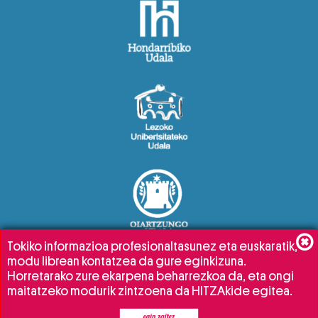
Tokiko informazioa profesionaltasunez eta euskaratik,
modu librean kontatzea da gure eginkizuna.
Horretarako zure ekarpena beharrezkoa da, eta ongi
maitatzeko modurik zintzoena da HITZAkide egitea.