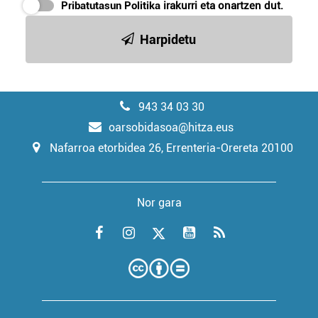
Pribatutasun Politika
irakurri eta onartzen dut.
Harpidetu
943 34 03 30
oarsobidasoa@hitza.eus
Nafarroa etorbidea 26, Errenteria-Orereta 20100
Nor gara