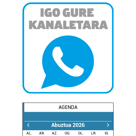
AGENDA
Abuztua 2026
AL.
AR.
AZ.
OG.
OL.
LR.
IG.