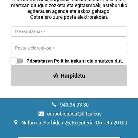
martxan ditugun zozketa eta egitasmoak, asteburuko
egitarauen agenda eta askoz gehiago!
Ostiralero zure posta elektronikoan.
Pribatutasun Politika
irakurri eta onartzen dut.
Harpidetu
943 34 03 30
oarsobidasoa@hitza.eus
Nafarroa etorbidea 26, Errenteria-Orereta 20100