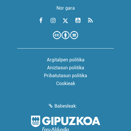
Nor gara
Argitalpen politika
Aniztasun politika
Pribatutasun politika
Cookieak
Babesleak: