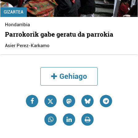
GIZARTEA
Hondarribia
Parrokorik gabe geratu da parrokia
Asier Perez-Karkamo
Gehiago