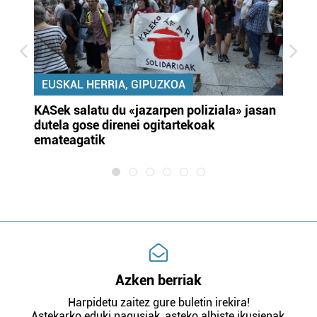
EUSKAL HERRIA, GIPUZKOA
KASek salatu du «jazarpen poliziala» jasan
Pa
dutela gose direnei ogitartekoak
da
emateagatik
«s
Azken berriak
Harpidetu zaitez gure buletin irekira!
Astekarko eduki nagusiak, asteko albiste ikusienak,