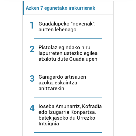
prozesatzen ditugu, zure IP zenbakia, besteak beste,
Azken 7 egunetako irakurrienak
teknologia erabiliz, cookieak adibidez, iragarki eta eduki
pertsonalizatuak eskaintzeko, iragarkiak eta edukia
1
Guadalupeko "novenak",
neurtzeko, jendeari buruzko informazioa biltzeko eta
aurten lehenago
produktuak garatzeko. Zure datuak nork eta zertarako
erabiltzen dituen hauta dezakezu.
2
Pistolaz egindako hiru
lapurreten ustezko egilea
Bazkide batzuek ez dizute baimenik eskatzen, eta beren
atxilotu dute Guadalupen
interes komertzial legitimoetan babesten dira. Ikusi gure
bazkideen zerrenda, beren ustez zein helburutarako
3
duten interes legitimoa eta horren aurka nola egin
Garagardo artisauen
azoka, eskaintza
dezakezun ikusteko.
anitzarekin
Lortu zure datu pertsonalak prozesatzeko moduari
buruzko informazio gehiago eta ezarri zure lehentasunak
4
Ioseba Amunarriz, Kofradia
edo Izugarria Konpartsa,
datuen atalean. Edozein unetan alda edo ken dezakezu
batek jasoko du Urrezko
zure baimena Cookieen adierazpenean.
Intsignia
Webgune honek cookie propioak eta hirugarrenen cookie-