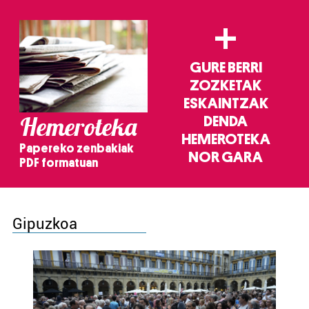
+
GURE BERRI
ZOZKETAK
ESKAINTZAK
Hemeroteka
DENDA
HEMEROTEKA
Papereko zenbakiak
NOR GARA
PDF formatuan
Gipuzkoa