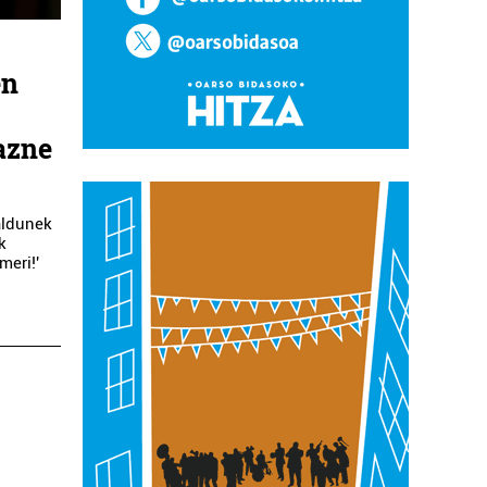
en
azne
aldunek
k
meri!'