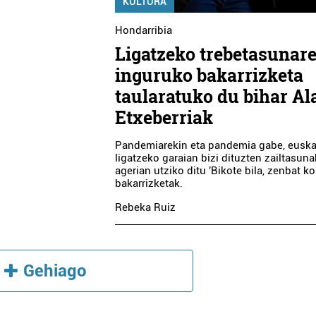
KULTURA
Hondarribia
Ligatzeko trebetasunar
inguruko bakarrizketa
taularatuko du bihar Al
Etxeberriak
Pandemiarekin eta pandemia gabe, eusk
ligatzeko garaian bizi dituzten zailtasuna
agerian utziko ditu 'Bikote bila, zenbat ko
bakarrizketak.
Rebeka Ruiz
Gehiago