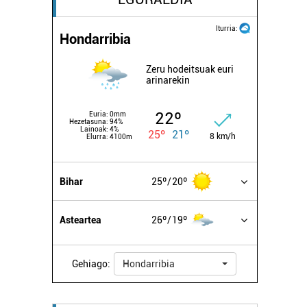
Iturria:
Hondarribia
Zeru hodeitsuak euri
arinarekin
22º
Euria:
0mm
Hezetasuna:
94%
Lainoak:
4%
25º
21º
8 km/h
Elurra:
4100m
Bihar
25º
20º
Asteartea
26º
19º
Gehiago:
Hondarribia