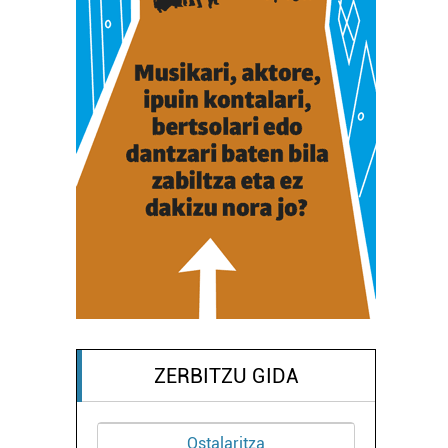
ZERBITZU GIDA
Ostalaritza
Osa