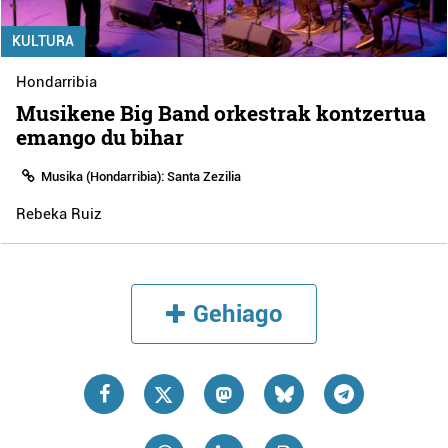
KULTURA
Hondarribia
Musikene Big Band orkestrak kontzertua
emango du bihar
Musika (Hondarribia): Santa Zezilia
Rebeka Ruiz
Gehiago