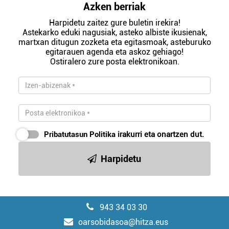
Azken berriak
Harpidetu zaitez gure buletin irekira!
Astekarko eduki nagusiak, asteko albiste ikusienak,
martxan ditugun zozketa eta egitasmoak, asteburuko
egitarauen agenda eta askoz gehiago!
Ostiralero zure posta elektronikoan.
Pribatutasun Politika
irakurri eta onartzen dut.
Harpidetu
943 34 03 30
oarsobidasoa@hitza.eus