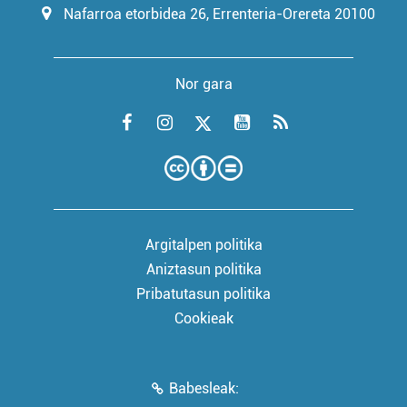
Nafarroa etorbidea 26, Errenteria-Orereta 20100
Nor gara
Argitalpen politika
Aniztasun politika
Pribatutasun politika
Cookieak
Babesleak: