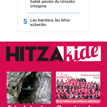
batek jasoko du Urrezko
Intsignia
Webgune honek cookie propioak eta hirugarrenen cookie-
fitxategiak erabiltzen ditu. Zure esperientzia eta
zerbitzuak hobetzeko asmoz, cookie teknologiaz
5
Lau bandera, lau lehia
baliatzen gara. Ohar hau onartuz gero, teknologia hori
ezberdin
erabiltzeko baimen esplizitua ematen diguzu.
Gehiago
irakurri