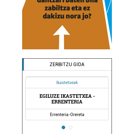
ZERBITZU GIDA
Ikastetxeak
EGILUZE IKASTETXEA -
P
ERRENTERIA
Errenteria-Orereta