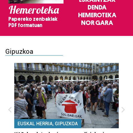
Hemeroteka
DENDA
HEMEROTEKA
Papereko zenbakiak
NOR GARA
PDF formatuan
Gipuzkoa
EUSKAL HERRIA, GIPUZKOA