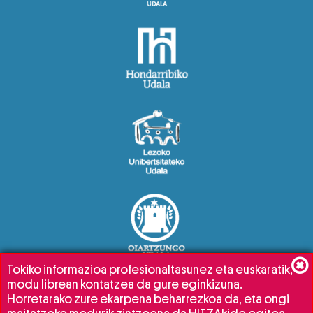
Tokiko informazioa profesionaltasunez eta euskaratik,
modu librean kontatzea da gure eginkizuna.
Horretarako zure ekarpena beharrezkoa da, eta ongi