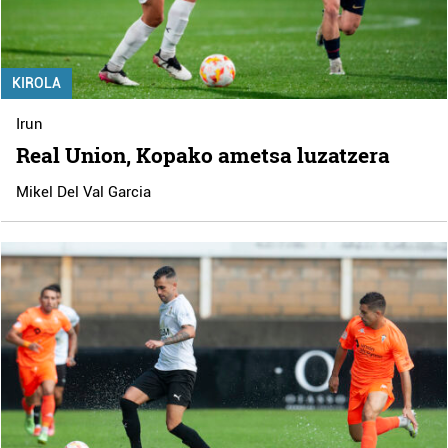
KIROLA
Irun
Real Union, Kopako ametsa luzatzera
Mikel Del Val Garcia