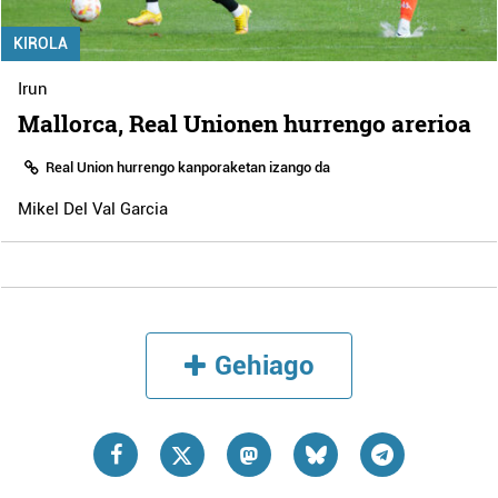
KIROLA
Irun
Mallorca, Real Unionen hurrengo arerioa
Real Union hurrengo kanporaketan izango da
Mikel Del Val Garcia
Gehiago