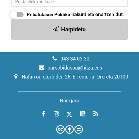
Pribatutasun Politika
irakurri eta onartzen dut.
Harpidetu
943 34 03 30
oarsobidasoa@hitza.eus
Nafarroa etorbidea 26, Errenteria-Orereta 20100
Nor gara