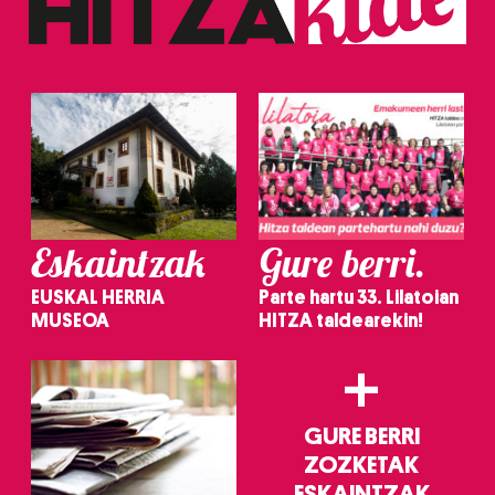
Eskaintzak
Gure berri.
EUSKAL HERRIA
Parte hartu 33. Lilatoian
MUSEOA
HITZA taldearekin!
+
GURE BERRI
ZOZKETAK
ESKAINTZAK