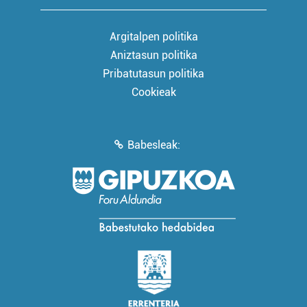
Argitalpen politika
Aniztasun politika
Pribatutasun politika
Cookieak
Babesleak: