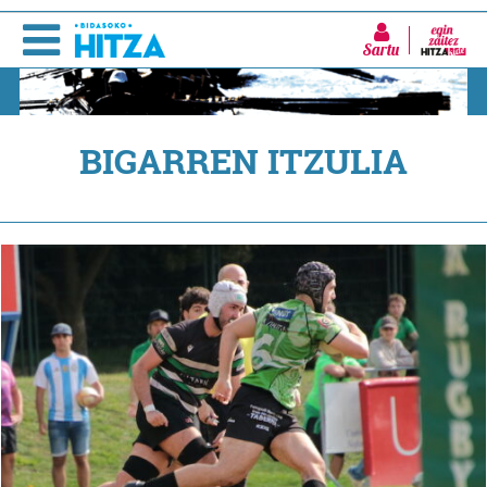
Sartu
BIGARREN ITZULIA