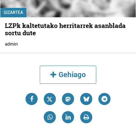
GIZARTEA
LZPk kaltetutako herritarrek asanblada
sortu dute
admin
Gehiago