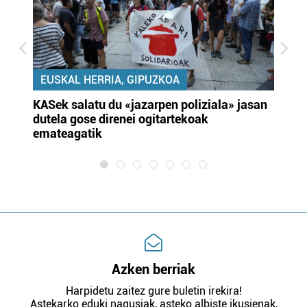
EUSKAL HERRIA, GIPUZKOA
KASek salatu du «jazarpen poliziala» jasan
Pa
dutela gose direnei ogitartekoak
da
emateagatik
«s
Azken berriak
Harpidetu zaitez gure buletin irekira!
Astekarko eduki nagusiak, asteko albiste ikusienak,