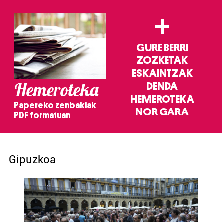
+
GURE BERRI
ZOZKETAK
ESKAINTZAK
Hemeroteka
DENDA
HEMEROTEKA
Papereko zenbakiak
NOR GARA
PDF formatuan
Gipuzkoa