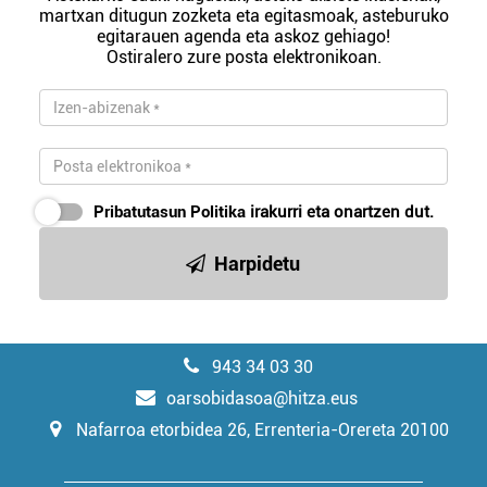
martxan ditugun zozketa eta egitasmoak, asteburuko
egitarauen agenda eta askoz gehiago!
Ostiralero zure posta elektronikoan.
Pribatutasun Politika
irakurri eta onartzen dut.
Harpidetu
943 34 03 30
oarsobidasoa@hitza.eus
Nafarroa etorbidea 26, Errenteria-Orereta 20100