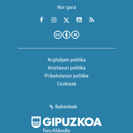
Nor gara
Argitalpen politika
Aniztasun politika
Pribatutasun politika
Cookieak
Babesleak: