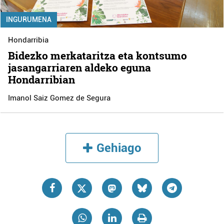
INGURUMENA
Hondarribia
Bidezko merkataritza eta kontsumo
jasangarriaren aldeko eguna
Hondarribian
Imanol Saiz Gomez de Segura
Gehiago