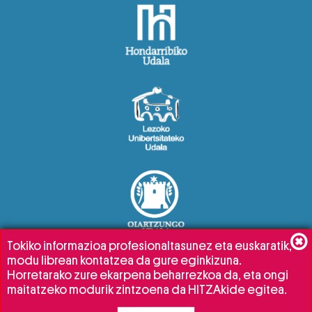
Tokiko informazioa profesionaltasunez eta euskaratik,
modu librean kontatzea da gure eginkizuna.
Horretarako zure ekarpena beharrezkoa da, eta ongi
maitatzeko modurik zintzoena da HITZAkide egitea.