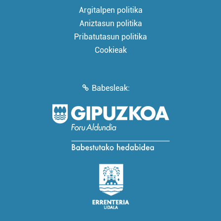
Argitalpen politika
Aniztasun politika
Pribatutasun politika
Cookieak
Babesleak: