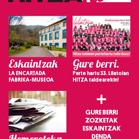
irakurri
Eskaintzak
Gure berri.
LA ENCARTADA
Parte hartu 33. Lilatoian
FABRIKA-MUSEOA
HITZA taldearekin!
+
GURE BERRI
ZOZKETAK
ESKAINTZAK
Hemeroteka
DENDA