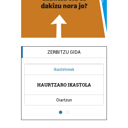
ZERBITZU GIDA
Ikastetxeak
K
HAURTZARO IKASTOLA
Oiartzun