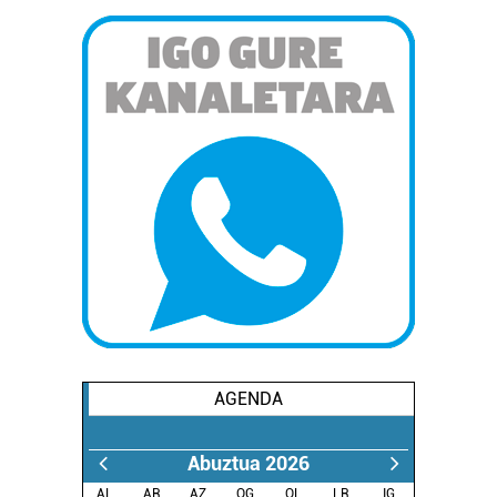
AGENDA
Abuztua 2026
AL.
AR.
AZ.
OG.
OL.
LR.
IG.