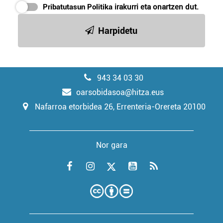
Pribatutasun Politika
irakurri eta onartzen dut.
Harpidetu
943 34 03 30
oarsobidasoa@hitza.eus
Nafarroa etorbidea 26, Errenteria-Orereta 20100
Nor gara