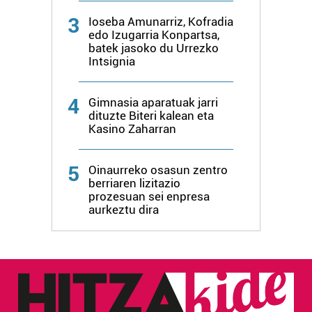
produktuak garatzeko. Zure datuak nork eta zertarako
3
Ioseba Amunarriz, Kofradia
erabiltzen dituen hauta dezakezu.
edo Izugarria Konpartsa,
batek jasoko du Urrezko
Bazkide batzuek ez dizute baimenik eskatzen, eta beren
Intsignia
interes komertzial legitimoetan babesten dira. Ikusi gure
bazkideen zerrenda, beren ustez zein helburutarako
4
Gimnasia aparatuak jarri
duten interes legitimoa eta horren aurka nola egin
dituzte Biteri kalean eta
dezakezun ikusteko.
Kasino Zaharran
Lortu zure datu pertsonalak prozesatzeko moduari
5
Oinaurreko osasun zentro
buruzko informazio gehiago eta ezarri zure lehentasunak
berriaren lizitazio
datuen atalean. Edozein unetan alda edo ken dezakezu
prozesuan sei enpresa
aurkeztu dira
zure baimena Cookieen adierazpenean.
Webgune honek cookie propioak eta hirugarrenen cookie-
fitxategiak erabiltzen ditu. Zure esperientzia eta
zerbitzuak hobetzeko asmoz, cookie teknologiaz
baliatzen gara. Ohar hau onartuz gero, teknologia hori
erabiltzeko baimen esplizitua ematen diguzu.
Gehiago