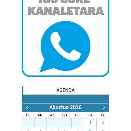
AGENDA
Abuztua 2026
AL.
AR.
AZ.
OG.
OL.
LR.
IG.
27
28
29
30
31
1
2