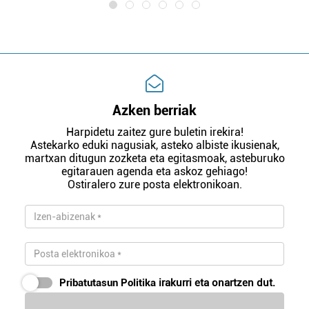
Azken berriak
Harpidetu zaitez gure buletin irekira!
Astekarko eduki nagusiak, asteko albiste ikusienak,
martxan ditugun zozketa eta egitasmoak, asteburuko
egitarauen agenda eta askoz gehiago!
Ostiralero zure posta elektronikoan.
Pribatutasun Politika
irakurri eta onartzen dut.