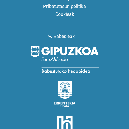
Pribatutasun politika
Cookieak
Babesleak: