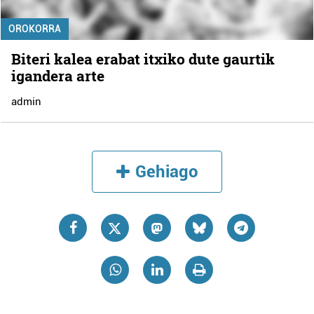
OROKORRA
Biteri kalea erabat itxiko dute gaurtik
igandera arte
admin
Gehiago