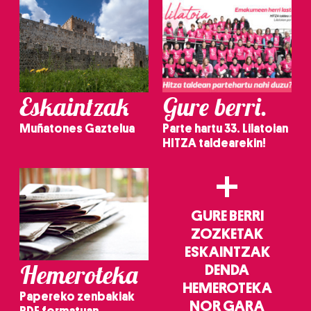
Eskaintzak
Gure berri.
Muñatones Gaztelua
Parte hartu 33. Lilatoian
HITZA taldearekin!
+
GURE BERRI
ZOZKETAK
ESKAINTZAK
Hemeroteka
DENDA
HEMEROTEKA
Papereko zenbakiak
NOR GARA