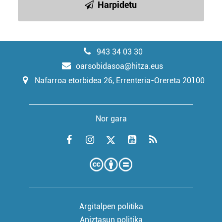
Harpidetu
943 34 03 30
oarsobidasoa@hitza.eus
Nafarroa etorbidea 26, Errenteria-Orereta 20100
Nor gara
Argitalpen politika
Aniztasun politika