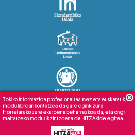
Tokiko informazioa profesionaltasunez eta euskaratik,
modu librean kontatzea da gure eginkizuna.
Horretarako zure ekarpena beharrezkoa da, eta ongi
maitatzeko modurik zintzoena da HITZAkide egitea.