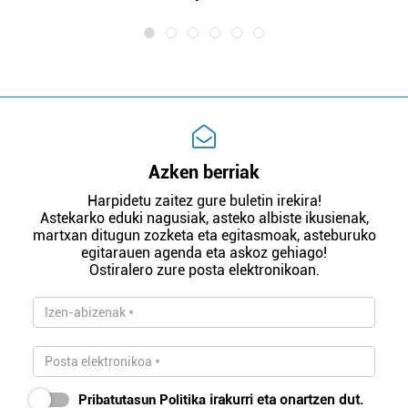
Azken berriak
Harpidetu zaitez gure buletin irekira!
Astekarko eduki nagusiak, asteko albiste ikusienak,
martxan ditugun zozketa eta egitasmoak, asteburuko
egitarauen agenda eta askoz gehiago!
Ostiralero zure posta elektronikoan.
Pribatutasun Politika
irakurri eta onartzen dut.