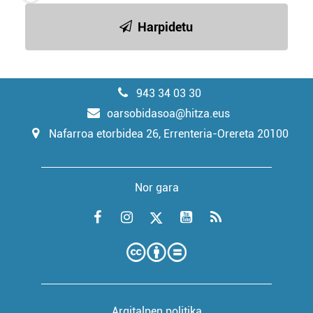
Harpidetu
943 34 03 30
oarsobidasoa@hitza.eus
Nafarroa etorbidea 26, Errenteria-Orereta 20100
Nor gara
Argitalpen politika