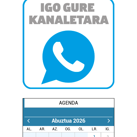
AGENDA
Abuztua 2026
AL.
AR.
AZ.
OG.
OL.
LR.
IG.
27
28
29
30
31
1
2