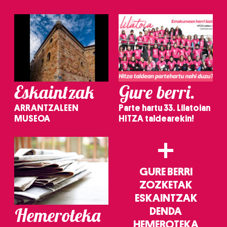
irakurri
Eskaintzak
Gure berri.
ARRANTZALEEN
Parte hartu 33. Lilatoian
MUSEOA
HITZA taldearekin!
+
GURE BERRI
ZOZKETAK
ESKAINTZAK
Hemeroteka
DENDA
HEMEROTEKA