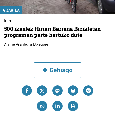
GIZARTEA
Irun
500 ikaslek Hirian Barrena Bizikletan
programan parte hartuko dute
Alaine Aranburu Etxegoien
Gehiago