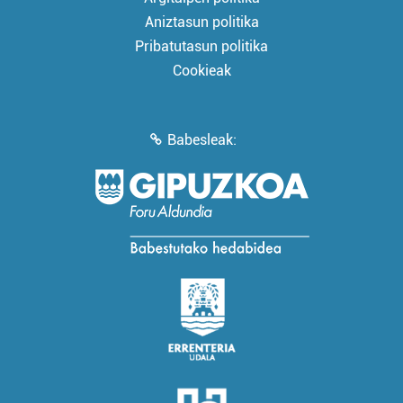
Aniztasun politika
Pribatutasun politika
Cookieak
Babesleak: