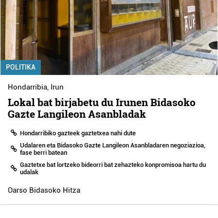
POLITIKA
Hondarribia
,
Irun
Lokal bat birjabetu du Irunen Bidasoko
Gazte Langileon Asanbladak
Hondarribiko gazteek gaztetxea nahi dute
Udalaren eta Bidasoko Gazte Langileon Asanbladaren negoziazioa,
fase berri batean
Gaztetxe bat lortzeko bideorri bat zehazteko konpromisoa hartu du
udalak
Oarso Bidasoko Hitza