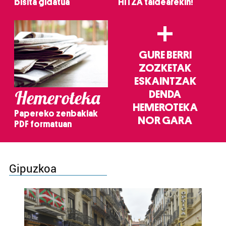
bisita gidatua
HITZA taldearekin!
+
GURE BERRI
ZOZKETAK
ESKAINTZAK
Hemeroteka
DENDA
HEMEROTEKA
Papereko zenbakiak
NOR GARA
PDF formatuan
Gipuzkoa