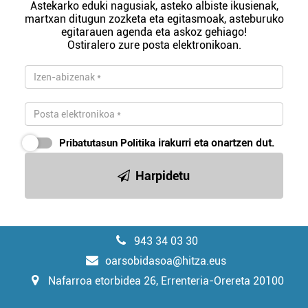
Astekarko eduki nagusiak, asteko albiste ikusienak,
martxan ditugun zozketa eta egitasmoak, asteburuko
egitarauen agenda eta askoz gehiago!
Ostiralero zure posta elektronikoan.
Pribatutasun Politika
irakurri eta onartzen dut.
Harpidetu
943 34 03 30
oarsobidasoa@hitza.eus
Nafarroa etorbidea 26, Errenteria-Orereta 20100