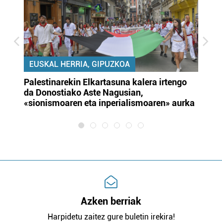
EUSKAL HERRIA, GIPUZKOA
Palestinarekin Elkartasuna kalera irtengo
Do
da Donostiako Aste Nagusian,
du
«sionismoaren eta inperialismoaren» aurka
et
Azken berriak
Harpidetu zaitez gure buletin irekira!