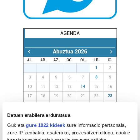
AGENDA
Abuztua 2026
AL.
AR.
AZ.
OG.
OL.
LR.
IG.
27
28
29
30
31
1
2
3
4
5
6
7
8
9
10
11
12
13
14
15
16
17
18
19
20
21
22
23
24
25
26
27
28
29
30
Datuen erabilera arduratsua
31
1
2
3
4
5
6
Guk eta
gure 1022 kideek
sure informacio pertsonala,
zure IP zenbakia, esaterako, prozesatzen ditugu, cookie
EGURALDIA
bezalako teknologiak erabiliz eta zure gailuko