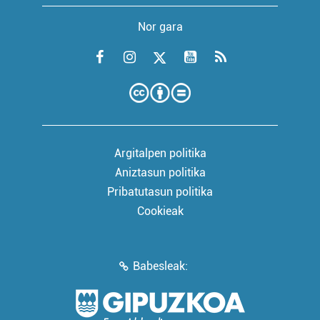
Nor gara
Argitalpen politika
Aniztasun politika
Pribatutasun politika
Cookieak
Babesleak: