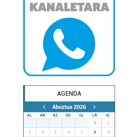
AGENDA
Abuztua 2026
AL.
AR.
AZ.
OG.
OL.
LR.
IG.
27
28
29
30
31
1
2
3
4
5
6
7
8
9