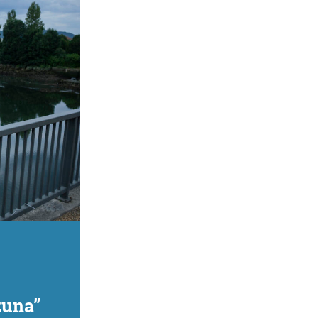
zuna”