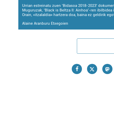
Urrian estreinatu zuen ‘Bidasoa 2018-2023’ dokumen
Muguruzak, ‘Black is Beltza II: Ainhoa’-ren ibilbidea i
Orain, «itzalaldia» hartzera doa, baina ez geldirik ego
Alaine Aranburu Etxegoien