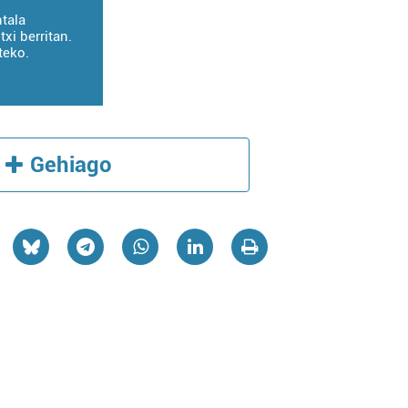
tala
txi berritan.
teko.
Gehiago