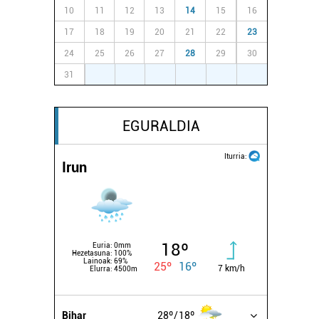
10
11
12
13
14
15
16
17
18
19
20
21
22
23
24
25
26
27
28
29
30
31
1
2
3
4
5
6
EGURALDIA
Iturria:
Irun
18º
Euria:
0mm
Hezetasuna:
100%
Lainoak:
69%
25º
16º
7 km/h
Elurra:
4500m
Bihar
28º
18º