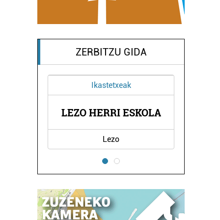
ZERBITZU GIDA
Ikastetxeak
XERPE
EL C
LEZO HERRI ESKOLA
Lezo