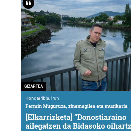
GIZARTEA
Hondarribia
,
Irun
Fermin Muguruza, zinemagilea eta musikaria
[Elkarrizketa] “Donostiaraino
ailegatzen da Bidasoko oihart