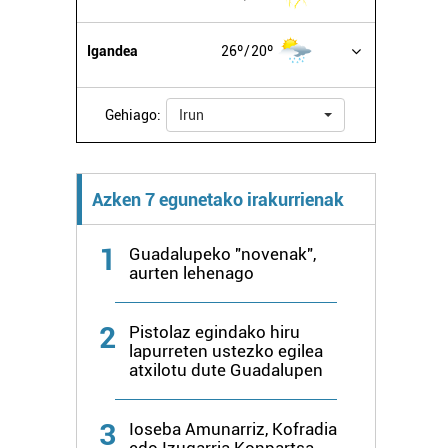
Igandea
26º
20º
Gehiago:
Irun
Azken 7 egunetako irakurrienak
1
Guadalupeko "novenak",
aurten lehenago
2
Pistolaz egindako hiru
lapurreten ustezko egilea
atxilotu dute Guadalupen
3
Ioseba Amunarriz, Kofradia