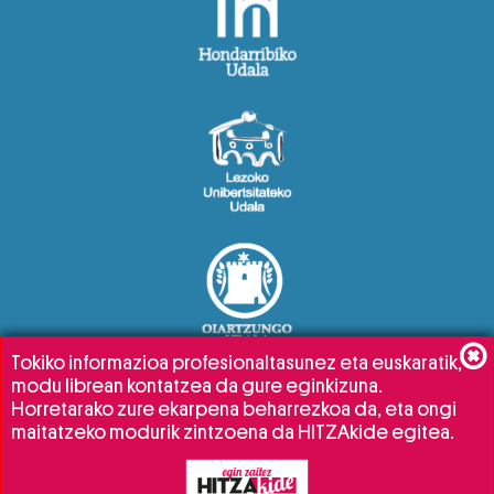
Tokiko informazioa profesionaltasunez eta euskaratik,
modu librean kontatzea da gure eginkizuna.
Horretarako zure ekarpena beharrezkoa da, eta ongi
maitatzeko modurik zintzoena da HITZAkide egitea.