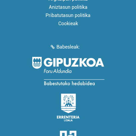
Aniztasun politika
Pribatutasun politika
Cookieak
Babesleak: