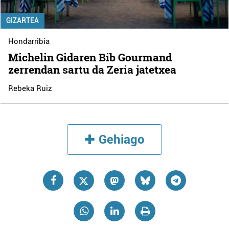
GIZARTEA
Hondarribia
Michelin Gidaren Bib Gourmand
zerrendan sartu da Zeria jatetxea
Rebeka Ruiz
Gehiago