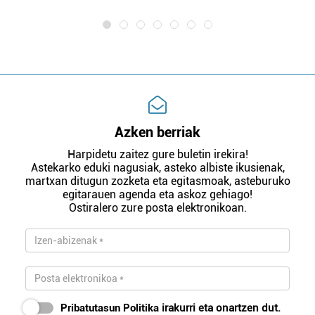
Azken berriak
Harpidetu zaitez gure buletin irekira!
Astekarko eduki nagusiak, asteko albiste ikusienak,
martxan ditugun zozketa eta egitasmoak, asteburuko
egitarauen agenda eta askoz gehiago!
Ostiralero zure posta elektronikoan.
Pribatutasun Politika
irakurri eta onartzen dut.