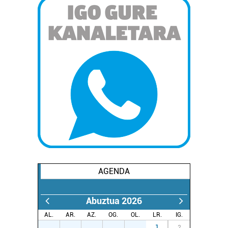
AGENDA
Abuztua 2026
AL.
AR.
AZ.
OG.
OL.
LR.
IG.
27
28
29
30
31
1
2