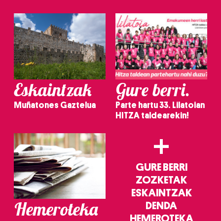
irakurri
Eskaintzak
Gure berri.
Muñatones Gaztelua
Parte hartu 33. Lilatoian
HITZA taldearekin!
+
GURE BERRI
ZOZKETAK
ESKAINTZAK
Hemeroteka
DENDA
HEMEROTEKA