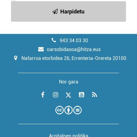
Harpidetu
943 34 03 30
oarsobidasoa@hitza.eus
Nafarroa etorbidea 26, Errenteria-Orereta 20100
Nor gara
Argitalpen politika