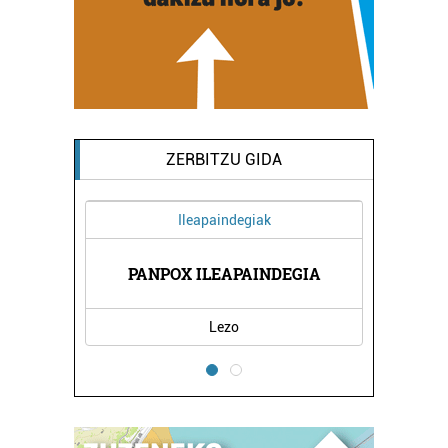
ZERBITZU GIDA
Ileapaindegiak
GIA
PANPOX ILEAPAINDEGIA
SA
Lezo