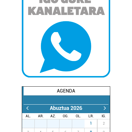
AGENDA
Abuztua 2026
AL.
AR.
AZ.
OG.
OL.
LR.
IG.
27
28
29
30
31
1
2