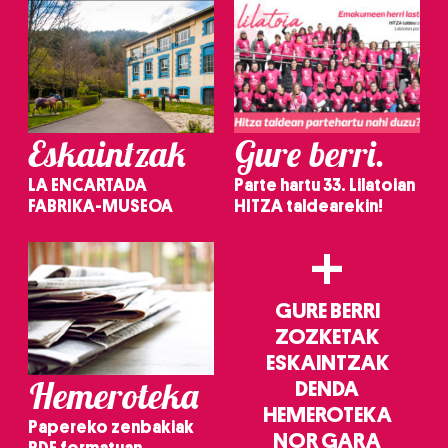
Eskaintzak
Gure berri.
LA ENCARTADA
Parte hartu 33. Lilatoian
FABRIKA-MUSEOA
HITZA taldearekin!
+
GURE BERRI
ZOZKETAK
ESKAINTZAK
Hemeroteka
DENDA
HEMEROTEKA
Papereko zenbakiak
NOR GARA