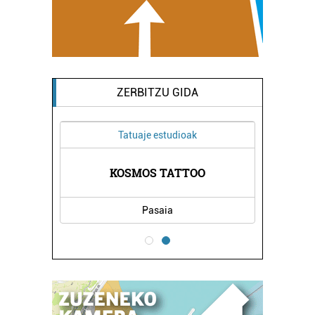
ZERBITZU GIDA
Tatuaje estudioak
RRI
KO
KOSMOS TATTOO
Pasaia