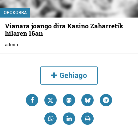
OROKORRA
Vianara joango dira Kasino Zaharretik
hilaren 16an
admin
Gehiago