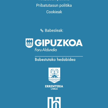
Pribatutasun politika
Cookieak
Babesleak: