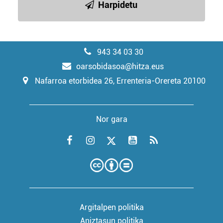
Harpidetu
943 34 03 30
oarsobidasoa@hitza.eus
Nafarroa etorbidea 26, Errenteria-Orereta 20100
Nor gara
Argitalpen politika
Aniztasun politika