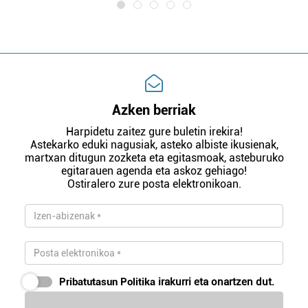
Azken berriak
Harpidetu zaitez gure buletin irekira!
Astekarko eduki nagusiak, asteko albiste ikusienak,
martxan ditugun zozketa eta egitasmoak, asteburuko
egitarauen agenda eta askoz gehiago!
Ostiralero zure posta elektronikoan.
Pribatutasun Politika
irakurri eta onartzen dut.