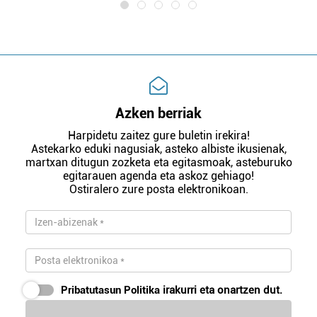
Azken berriak
Harpidetu zaitez gure buletin irekira!
Astekarko eduki nagusiak, asteko albiste ikusienak,
martxan ditugun zozketa eta egitasmoak, asteburuko
egitarauen agenda eta askoz gehiago!
Ostiralero zure posta elektronikoan.
Pribatutasun Politika
irakurri eta onartzen dut.