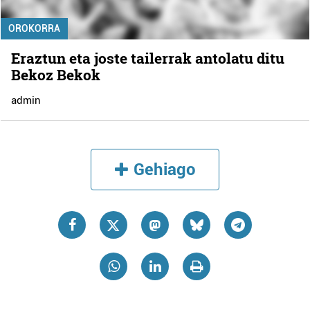
OROKORRA
Eraztun eta joste tailerrak antolatu ditu
Bekoz Bekok
admin
Gehiago