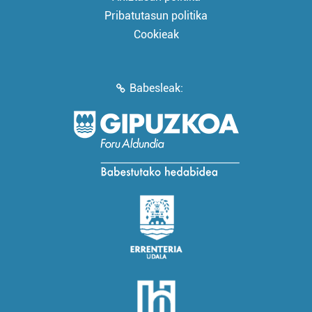
Pribatutasun politika
Cookieak
Babesleak: