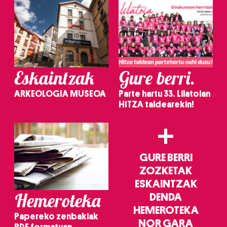
Eskaintzak
Gure berri.
ARKEOLOGIA MUSEOA
Parte hartu 33. Lilatoian
HITZA taldearekin!
+
GURE BERRI
ZOZKETAK
ESKAINTZAK
Hemeroteka
DENDA
HEMEROTEKA
Papereko zenbakiak
NOR GARA