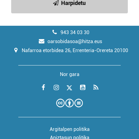
Harpidetu
943 34 03 30
oarsobidasoa@hitza.eus
Nafarroa etorbidea 26, Errenteria-Orereta 20100
Nor gara
Argitalpen politika
Aniztasun politika