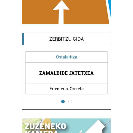
ZERBITZU GIDA
Ostalaritza
ZAMALBIDE JATETXEA
Errenteria-Orereta