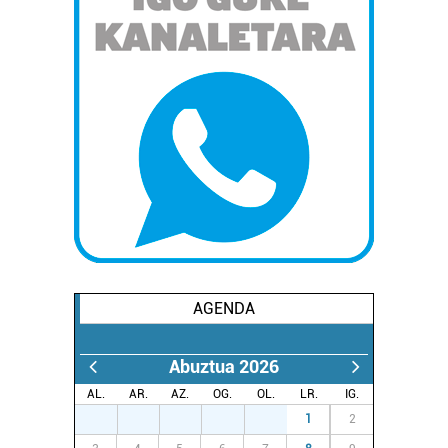
AGENDA
Abuztua 2026
AL.
AR.
AZ.
OG.
OL.
LR.
IG.
27
28
29
30
31
1
2