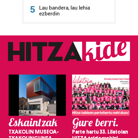
5
Lau bandera, lau lehia
ezberdin
Eskaintzak
Gure berri.
TXAKOLIN MUSEOA-
Parte hartu 33. Lilatoian