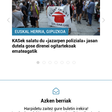
EUSKAL HERRIA, GIPUZKOA
KASek salatu du «jazarpen poliziala» jasan
Pa
dutela gose direnei ogitartekoak
da
emateagatik
«s
Azken berriak
Harpidetu zaitez gure buletin irekira!