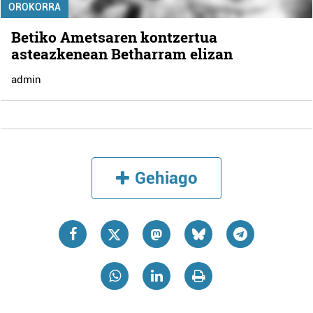
OROKORRA
Betiko Ametsaren kontzertua
asteazkenean Betharram elizan
admin
Gehiago