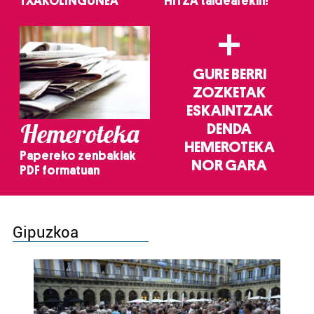
TXAKOLINGUNEA
HITZA taldearekin!
+
GURE BERRI
ZOZKETAK
ESKAINTZAK
Hemeroteka
DENDA
HEMEROTEKA
Papereko zenbakiak
NOR GARA
PDF formatuan
Gipuzkoa