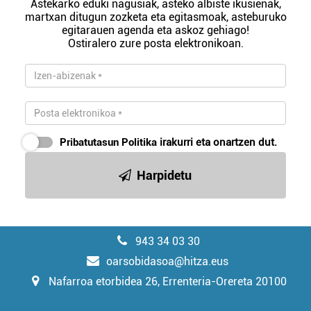
Astekarko eduki nagusiak, asteko albiste ikusienak,
martxan ditugun zozketa eta egitasmoak, asteburuko
egitarauen agenda eta askoz gehiago!
Ostiralero zure posta elektronikoan.
Pribatutasun Politika
irakurri eta onartzen dut.
Harpidetu
943 34 03 30
oarsobidasoa@hitza.eus
Nafarroa etorbidea 26, Errenteria-Orereta 20100