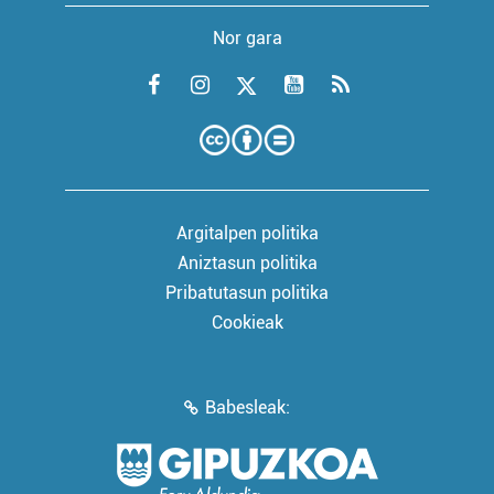
Nor gara
Argitalpen politika
Aniztasun politika
Pribatutasun politika
Cookieak
Babesleak: