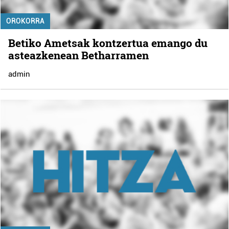
OROKORRA
Betiko Ametsak kontzertua emango du
asteazkenean Betharramen
admin