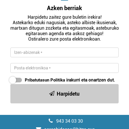
Azken berriak
Harpidetu zaitez gure buletin irekira!
Astekarko eduki nagusiak, asteko albiste ikusienak,
martxan ditugun zozketa eta egitasmoak, asteburuko
egitarauen agenda eta askoz gehiago!
Ostiralero zure posta elektronikoan.
Pribatutasun Politika
irakurri eta onartzen dut.
Harpidetu
943 34 03 30