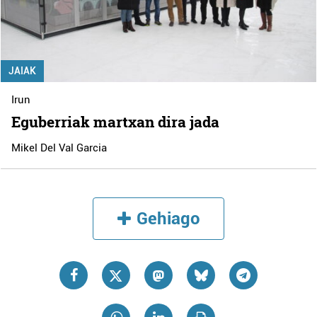
JAIAK
Irun
Eguberriak martxan dira jada
Mikel Del Val Garcia
Gehiago