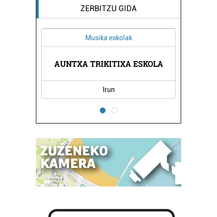
ZERBITZU GIDA
Musika eskolak
AEK
AUNTXA TRIKITIXA ESKOLA
PA
Irun