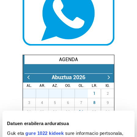
AGENDA
Abuztua 2026
AL.
AR.
AZ.
OG.
OL.
LR.
IG.
27
28
29
30
31
1
2
3
4
5
6
7
8
9
10
11
12
13
14
15
16
17
18
19
20
21
22
23
Datuen erabilera arduratsua
24
25
26
27
28
29
30
Guk eta
gure 1022 kideek
sure informacio pertsonala,