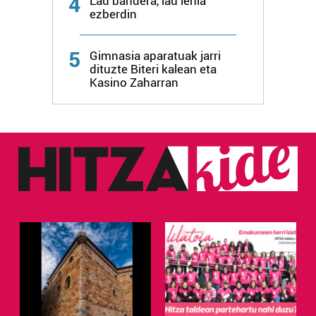
4
Lau bandera, lau lehia
ezberdin
Webgune honek cookie propioak eta hirugarrenen cookie-
fitxategiak erabiltzen ditu. Zure esperientzia eta
5
Gimnasia aparatuak jarri
zerbitzuak hobetzeko asmoz, cookie teknologiaz
dituzte Biteri kalean eta
baliatzen gara. Ohar hau onartuz gero, teknologia hori
Kasino Zaharran
erabiltzeko baimen esplizitua ematen diguzu.
Gehiago
irakurri