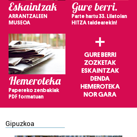
Eskaintzak
Gure berri.
ARRANTZALEEN
Parte hartu 33. Lilatoian
MUSEOA
HITZA taldearekin!
+
GURE BERRI
ZOZKETAK
ESKAINTZAK
Hemeroteka
DENDA
HEMEROTEKA
Papereko zenbakiak
NOR GARA
PDF formatuan
Gipuzkoa