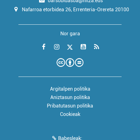
oarsobidasoa@hitza.eus
Nafarroa etorbidea 26, Errenteria-Orereta 20100
Nor gara
Argitalpen politika
Aniztasun politika
Pribatutasun politika
Cookieak
Babesleak: