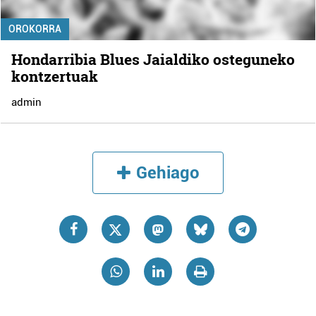
OROKORRA
Hondarribia Blues Jaialdiko osteguneko
kontzertuak
admin
Gehiago