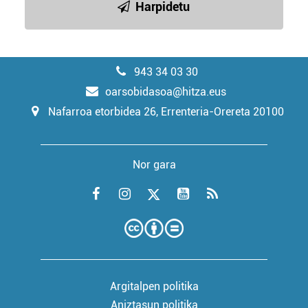
Harpidetu
943 34 03 30
oarsobidasoa@hitza.eus
Nafarroa etorbidea 26, Errenteria-Orereta 20100
Nor gara
Argitalpen politika
Aniztasun politika