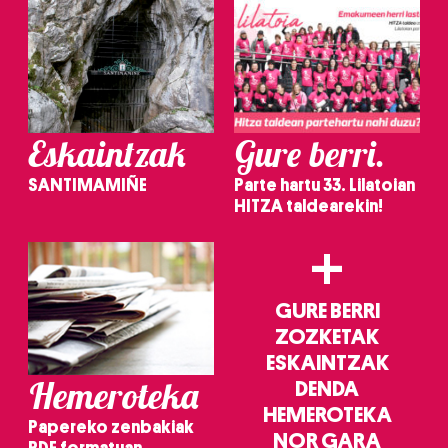
Eskaintzak
Gure berri.
SANTIMAMIÑE
Parte hartu 33. Lilatoian
HITZA taldearekin!
+
GURE BERRI
ZOZKETAK
ESKAINTZAK
Hemeroteka
DENDA
HEMEROTEKA
Papereko zenbakiak
NOR GARA