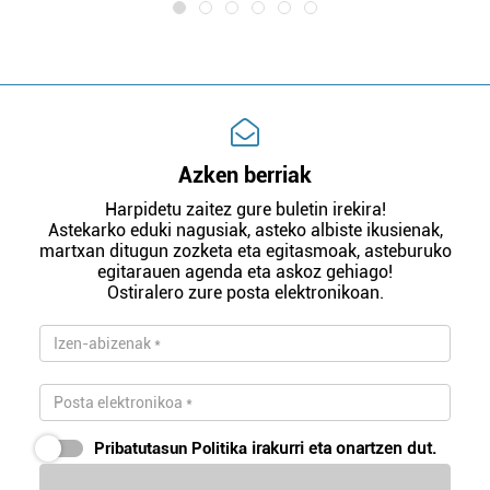
Azken berriak
Harpidetu zaitez gure buletin irekira!
Astekarko eduki nagusiak, asteko albiste ikusienak,
martxan ditugun zozketa eta egitasmoak, asteburuko
egitarauen agenda eta askoz gehiago!
Ostiralero zure posta elektronikoan.
Pribatutasun Politika
irakurri eta onartzen dut.