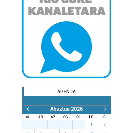
AGENDA
Abuztua 2026
AL.
AR.
AZ.
OG.
OL.
LR.
IG.
27
28
29
30
31
1
2