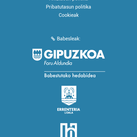
Pribatutasun politika
Cookieak
Babesleak: