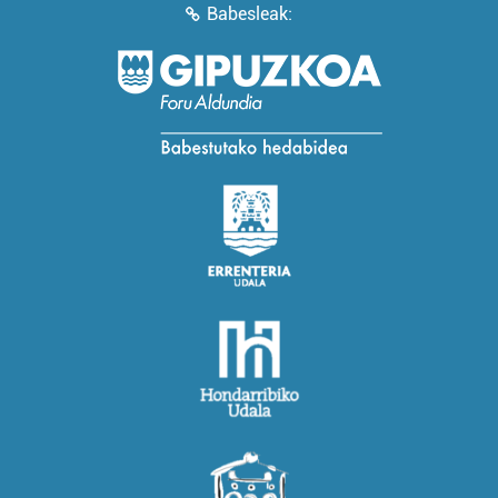
Babesleak: