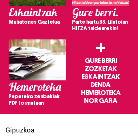
Eskaintzak
Gure berri.
Muñatones Gaztelua
Parte hartu 33. Lilatoian
HITZA taldearekin!
+
GURE BERRI
ZOZKETAK
ESKAINTZAK
Hemeroteka
DENDA
HEMEROTEKA
Papereko zenbakiak
NOR GARA
PDF formatuan
Gipuzkoa