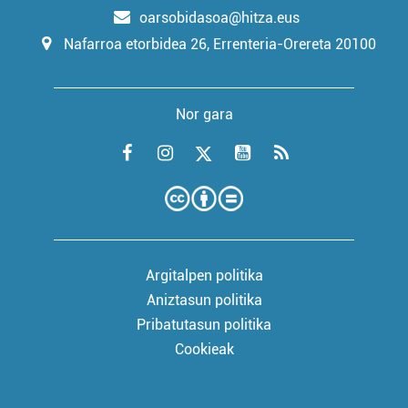
oarsobidasoa@hitza.eus
Nafarroa etorbidea 26, Errenteria-Orereta 20100
Nor gara
Argitalpen politika
Aniztasun politika
Pribatutasun politika
Cookieak