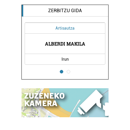
ZERBITZU GIDA
Artisautza
TEGIA
ALBERDI MAKILA
PASA
Irun