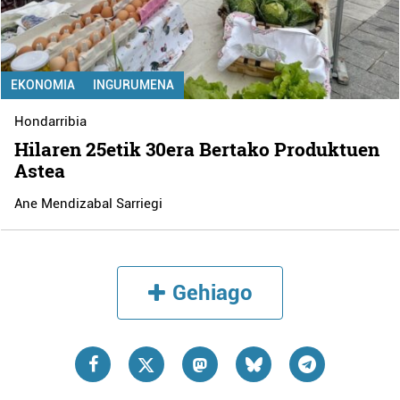
EKONOMIA
INGURUMENA
Hondarribia
Hilaren 25etik 30era Bertako Produktuen
Astea
Ane Mendizabal Sarriegi
Gehiago