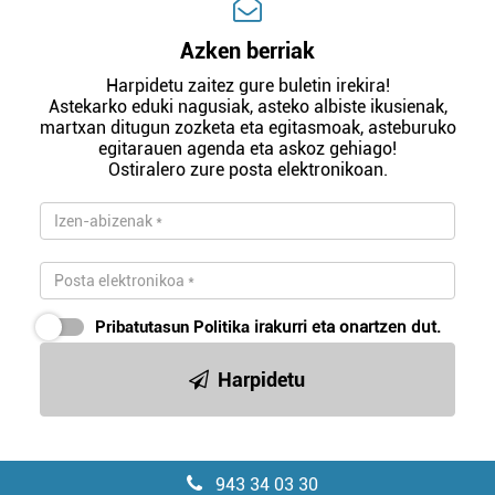
Azken berriak
Harpidetu zaitez gure buletin irekira!
Astekarko eduki nagusiak, asteko albiste ikusienak,
martxan ditugun zozketa eta egitasmoak, asteburuko
egitarauen agenda eta askoz gehiago!
Ostiralero zure posta elektronikoan.
Pribatutasun Politika
irakurri eta onartzen dut.
Harpidetu
943 34 03 30