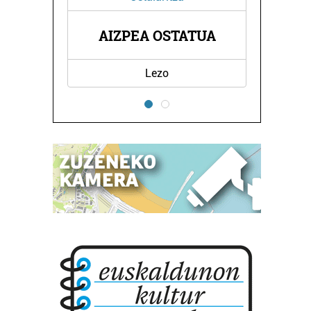
KA
AIZPEA OSTATUA
ILEA
Lezo
Ho