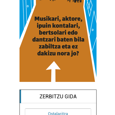
ZERBITZU GIDA
Ostalaritza
Ilea