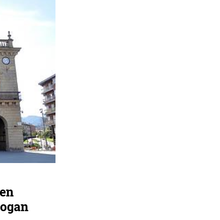
len
rogan