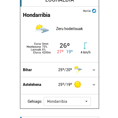
Iturria:
Hondarribia
Zeru hodeitsuak
26º
Euria:
0mm
Hezetasuna:
70%
Lainoak:
6%
27º
19º
4 km/h
Elurra:
4200m
Bihar
25º
20º
Astelehena
25º
19º
Gehiago:
Hondarribia