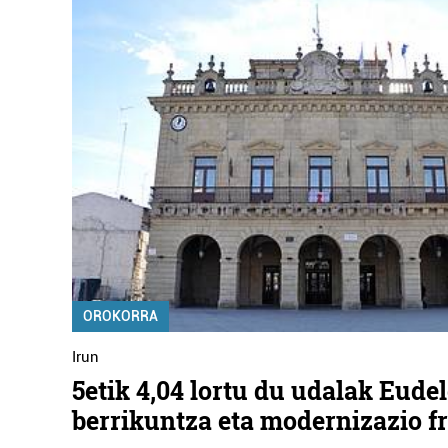
OROKORRA
Irun
5etik 4,04 lortu du udalak Eude
berrikuntza eta modernizazio f