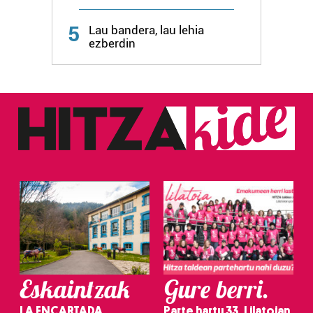
Webgune honek cookie propioak eta hirugarrenen cookie-
fitxategiak erabiltzen ditu. Zure esperientzia eta
5
Lau bandera, lau lehia
zerbitzuak hobetzeko asmoz, cookie teknologiaz
ezberdin
baliatzen gara. Ohar hau onartuz gero, teknologia hori
erabiltzeko baimen esplizitua ematen diguzu.
Gehiago
irakurri
Eskaintzak
Gure berri.
LA ENCARTADA
Parte hartu 33. Lilatoian