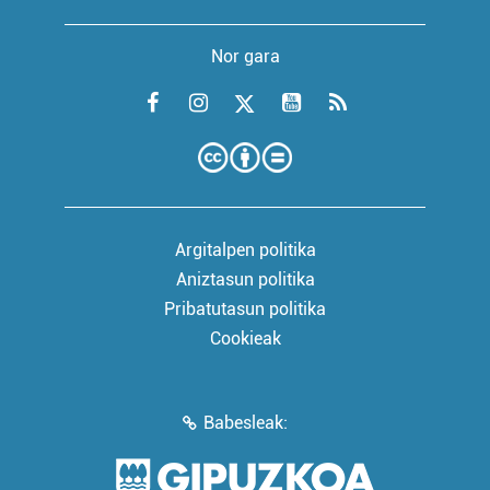
Nor gara
Argitalpen politika
Aniztasun politika
Pribatutasun politika
Cookieak
Babesleak: