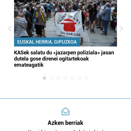
EUSKAL HERRIA, GIPUZKOA
KASek salatu du «jazarpen poliziala» jasan
Pa
dutela gose direnei ogitartekoak
da
emateagatik
«s
Azken berriak