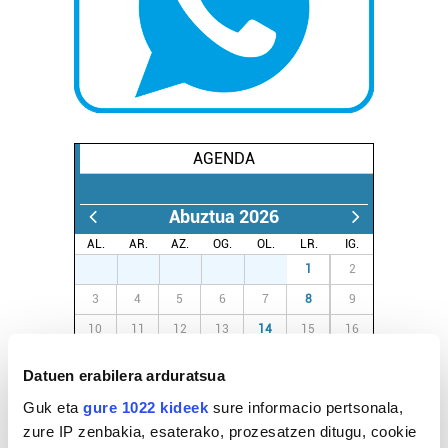
AGENDA
Abuztua 2026
AL.
AR.
AZ.
OG.
OL.
LR.
IG.
27
28
29
30
31
1
2
3
4
5
6
7
8
9
10
11
12
13
14
15
16
17
18
19
20
21
22
23
Datuen erabilera arduratsua
24
25
26
27
28
29
30
Guk eta
gure 1022 kideek
sure informacio pertsonala,
31
1
2
3
4
5
6
zure IP zenbakia, esaterako, prozesatzen ditugu, cookie