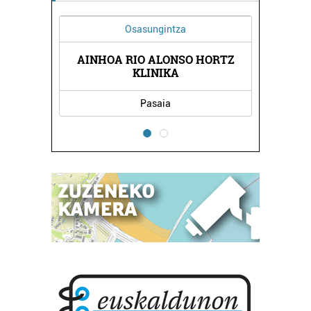
Osasungintza
AINHOA RIO ALONSO HORTZ
KLINIKA
Pasaia