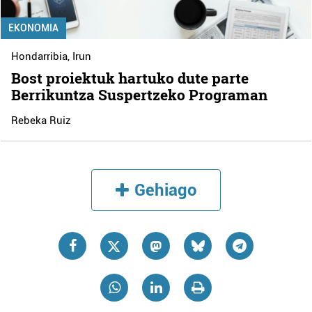
EKONOMIA
Hondarribia
,
Irun
Bost proiektuk hartuko dute parte
Berrikuntza Suspertzeko Programan
Rebeka Ruiz
Gehiago