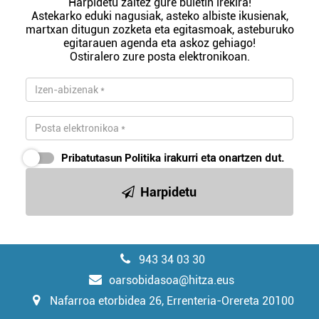
Harpidetu zaitez gure buletin irekira!
Astekarko eduki nagusiak, asteko albiste ikusienak,
martxan ditugun zozketa eta egitasmoak, asteburuko
egitarauen agenda eta askoz gehiago!
Ostiralero zure posta elektronikoan.
Pribatutasun Politika
irakurri eta onartzen dut.
Harpidetu
943 34 03 30
oarsobidasoa@hitza.eus
Nafarroa etorbidea 26, Errenteria-Orereta 20100