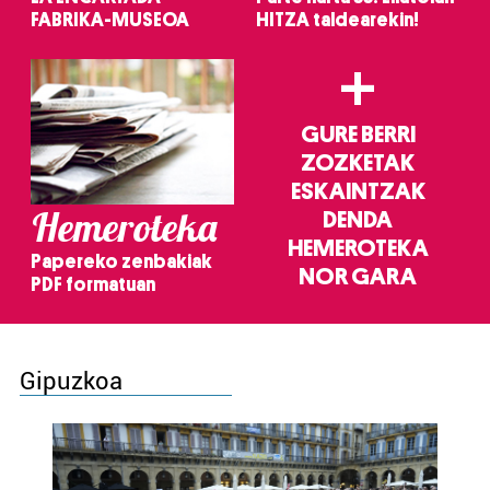
FABRIKA-MUSEOA
HITZA taldearekin!
+
GURE BERRI
ZOZKETAK
ESKAINTZAK
Hemeroteka
DENDA
HEMEROTEKA
Papereko zenbakiak
NOR GARA
PDF formatuan
Gipuzkoa