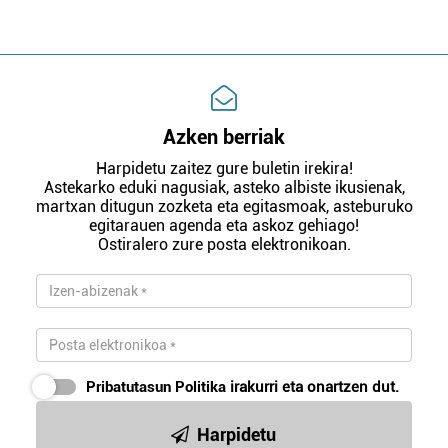
Azken berriak
Harpidetu zaitez gure buletin irekira!
Astekarko eduki nagusiak, asteko albiste ikusienak,
martxan ditugun zozketa eta egitasmoak, asteburuko
egitarauen agenda eta askoz gehiago!
Ostiralero zure posta elektronikoan.
Pribatutasun Politika
irakurri eta onartzen dut.
Harpidetu