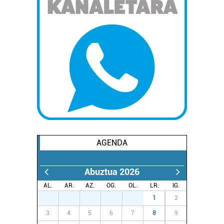
AGENDA
Abuztua 2026
AL.
AR.
AZ.
OG.
OL.
LR.
IG.
27
28
29
30
31
1
2
3
4
5
6
7
8
9