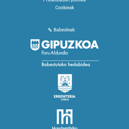
Cookieak
Babesleak: