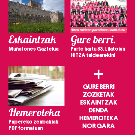
Eskaintzak
Gure berri.
Muñatones Gaztelua
Parte hartu 33. Lilatoian
HITZA taldearekin!
+
GURE BERRI
ZOZKETAK
ESKAINTZAK
Hemeroteka
DENDA
HEMEROTEKA
Papereko zenbakiak
NOR GARA
PDF formatuan