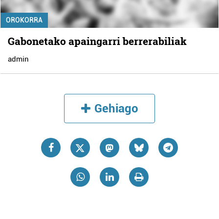
OROKORRA
Gabonetako apaingarri berrerabiliak
admin
Gehiago