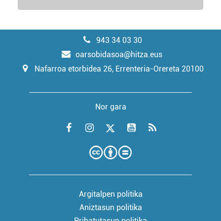
943 34 03 30
oarsobidasoa@hitza.eus
Nafarroa etorbidea 26, Errenteria-Orereta 20100
Nor gara
Argitalpen politika
Aniztasun politika
Pribatutasun politika