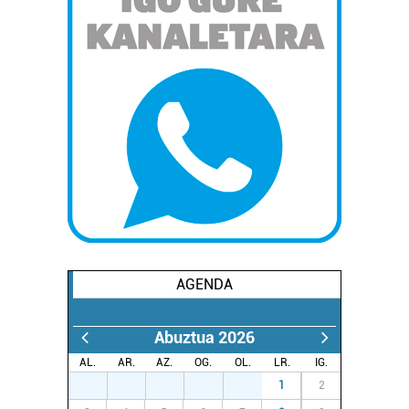
AGENDA
Abuztua 2026
AL.
AR.
AZ.
OG.
OL.
LR.
IG.
27
28
29
30
31
1
2