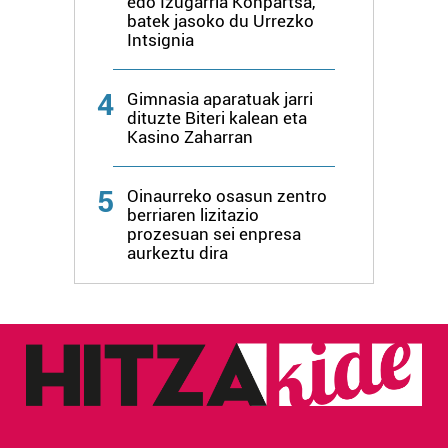
edo Izugarria Konpartsa,
erabiltzen dituen hauta dezakezu.
batek jasoko du Urrezko
Intsignia
Bazkide batzuek ez dizute baimenik eskatzen, eta beren
interes komertzial legitimoetan babesten dira. Ikusi gure
4
Gimnasia aparatuak jarri
bazkideen zerrenda, beren ustez zein helburutarako
dituzte Biteri kalean eta
duten interes legitimoa eta horren aurka nola egin
Kasino Zaharran
dezakezun ikusteko.
5
Oinaurreko osasun zentro
Lortu zure datu pertsonalak prozesatzeko moduari
berriaren lizitazio
buruzko informazio gehiago eta ezarri zure lehentasunak
prozesuan sei enpresa
aurkeztu dira
datuen atalean. Edozein unetan alda edo ken dezakezu
zure baimena Cookieen adierazpenean.
Webgune honek cookie propioak eta hirugarrenen cookie-
fitxategiak erabiltzen ditu. Zure esperientzia eta
zerbitzuak hobetzeko asmoz, cookie teknologiaz
baliatzen gara. Ohar hau onartuz gero, teknologia hori
erabiltzeko baimen esplizitua ematen diguzu.
Gehiago
irakurri