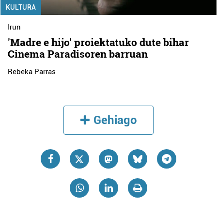
KULTURA
Irun
'Madre e hijo' proiektatuko dute bihar
Cinema Paradisoren barruan
Rebeka Parras
Gehiago