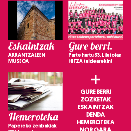
Eskaintzak
Gure berri.
ARRANTZALEEN
Parte hartu 33. Lilatoian
MUSEOA
HITZA taldearekin!
+
GURE BERRI
ZOZKETAK
ESKAINTZAK
Hemeroteka
DENDA
HEMEROTEKA
Papereko zenbakiak
NOR GARA