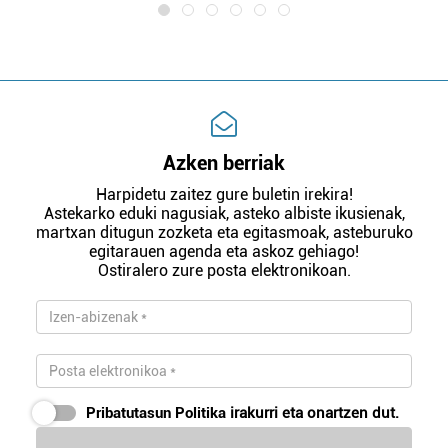
Azken berriak
Harpidetu zaitez gure buletin irekira!
Astekarko eduki nagusiak, asteko albiste ikusienak,
martxan ditugun zozketa eta egitasmoak, asteburuko
egitarauen agenda eta askoz gehiago!
Ostiralero zure posta elektronikoan.
Pribatutasun Politika
irakurri eta onartzen dut.