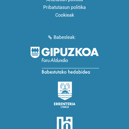
Pribatutasun politika
Cookieak
Babesleak: