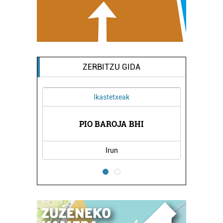
ZERBITZU GIDA
Ikastetxeak
ARITZA
PIO BAROJA BHI
JAKIN
Irun