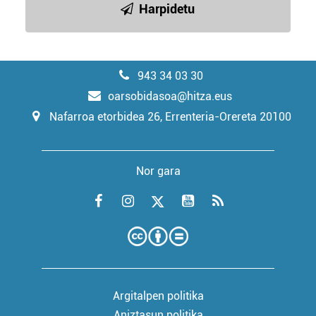
Harpidetu
943 34 03 30
oarsobidasoa@hitza.eus
Nafarroa etorbidea 26, Errenteria-Orereta 20100
Nor gara
Argitalpen politika
Aniztasun politika