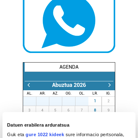
AGENDA
Abuztua 2026
AL.
AR.
AZ.
OG.
OL.
LR.
IG.
27
28
29
30
31
1
2
3
4
5
6
7
8
9
10
11
12
13
14
15
16
Datuen erabilera arduratsua
17
18
19
20
21
22
23
Guk eta
gure 1022 kideek
sure informacio pertsonala,