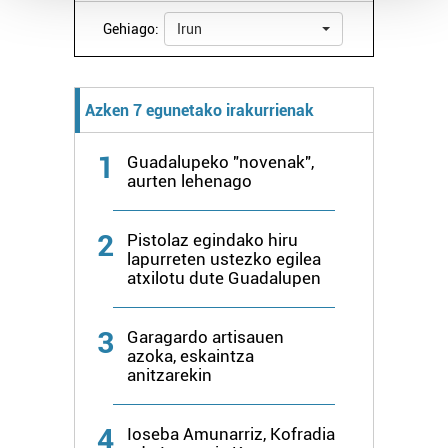
Guk eta gure bazkideek zure datu pertsonalak
Gehiago:
Irun
prozesatzen ditugu, zure IP zenbakia, besteak beste,
teknologia erabiliz, cookieak adibidez, iragarki eta eduki
pertsonalizatuak eskaintzeko, iragarkiak eta edukia
Azken 7 egunetako irakurrienak
neurtzeko, jendeari buruzko informazioa biltzeko eta
produktuak garatzeko. Zure datuak nork eta zertarako
1
Guadalupeko "novenak",
erabiltzen dituen hauta dezakezu.
aurten lehenago
Bazkide batzuek ez dizute baimenik eskatzen, eta beren
2
Pistolaz egindako hiru
interes komertzial legitimoetan babesten dira. Ikusi gure
lapurreten ustezko egilea
bazkideen zerrenda, beren ustez zein helburutarako
atxilotu dute Guadalupen
duten interes legitimoa eta horren aurka nola egin
dezakezun ikusteko.
3
Garagardo artisauen
azoka, eskaintza
Lortu zure datu pertsonalak prozesatzeko moduari
anitzarekin
buruzko informazio gehiago eta ezarri zure lehentasunak
datuen atalean. Edozein unetan alda edo ken dezakezu
4
Ioseba Amunarriz, Kofradia
zure baimena Cookieen adierazpenean.