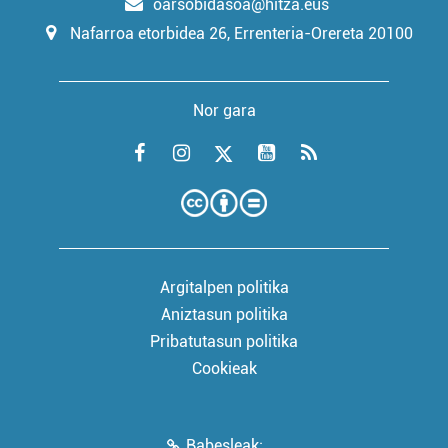
oarsobidasoa@hitza.eus
Nafarroa etorbidea 26, Errenteria-Orereta 20100
Nor gara
Argitalpen politika
Aniztasun politika
Pribatutasun politika
Cookieak
Babesleak: