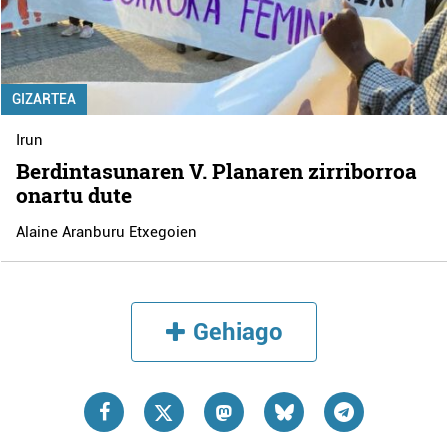
GIZARTEA
Irun
Berdintasunaren V. Planaren zirriborroa
onartu dute
Alaine Aranburu Etxegoien
Gehiago