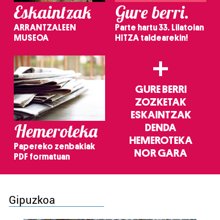
Eskaintzak
Gure berri.
ARRANTZALEEN
Parte hartu 33. Lilatoian
MUSEOA
HITZA taldearekin!
+
GURE BERRI
ZOZKETAK
ESKAINTZAK
Hemeroteka
DENDA
HEMEROTEKA
Papereko zenbakiak
NOR GARA
PDF formatuan
Gipuzkoa