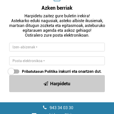
Azken berriak
Harpidetu zaitez gure buletin irekira!
Astekarko eduki nagusiak, asteko albiste ikusienak,
martxan ditugun zozketa eta egitasmoak, asteburuko
egitarauen agenda eta askoz gehiago!
Ostiralero zure posta elektronikoan.
Pribatutasun Politika
irakurri eta onartzen dut.
Harpidetu
943 34 03 30