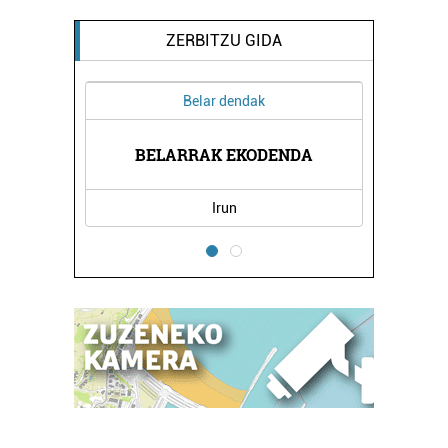
ZERBITZU GIDA
Belar dendak
I
BELARRAK EKODENDA
Irun