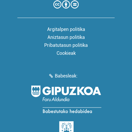
Argitalpen politika
Aniztasun politika
Pribatutasun politika
Cookieak
Babesleak: