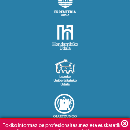
Tokiko informazioa profesionaltasunez eta euskaratik,