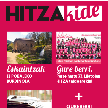
Eskaintzak
Gure berri.
EL POBALEKO
Parte hartu 33. Lilatoian
BURDINOLA
HITZA taldearekin!
+
GURE BERRI