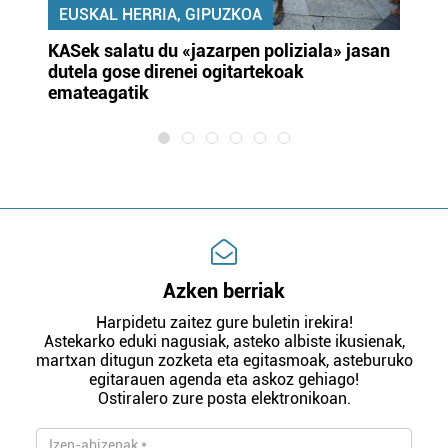
EUSKAL HERRIA, GIPUZKOA
KASek salatu du «jazarpen poliziala» jasan
Pa
dutela gose direnei ogitartekoak
da
emateagatik
«s
Azken berriak
Harpidetu zaitez gure buletin irekira!
Astekarko eduki nagusiak, asteko albiste ikusienak,
martxan ditugun zozketa eta egitasmoak, asteburuko
egitarauen agenda eta askoz gehiago!
Ostiralero zure posta elektronikoan.