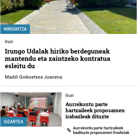
HIRIGINTZA
Irun
Irungo Udalak hiriko berdeguneak
mantendu eta zaintzeko kontratua
esleitu du
Maddi Goikoetxea Juanena
Irun
Aurrekontu parte
hartzaileek proposamen
irabazleak dituzte
GIZARTEA
Aurrekontu parte hartzaileek
badituzte proposamen finalistak