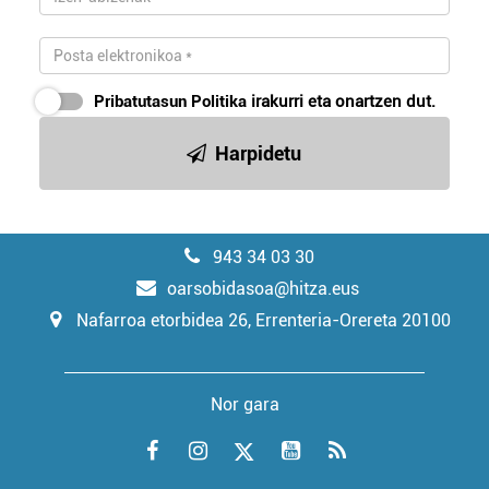
Pribatutasun Politika
irakurri eta onartzen dut.
Harpidetu
943 34 03 30
oarsobidasoa@hitza.eus
Nafarroa etorbidea 26, Errenteria-Orereta 20100
Nor gara