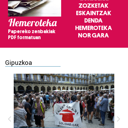
ZOZKETAK
ESKAINTZAK
Hemeroteka
DENDA
HEMEROTEKA
Papereko zenbakiak
NOR GARA
PDF formatuan
Gipuzkoa