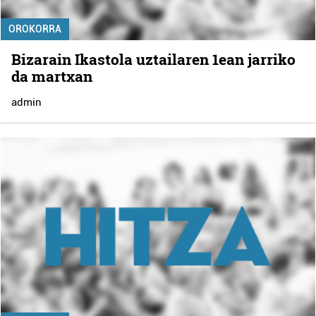
OROKORRA
Bizarain Ikastola uztailaren 1ean jarriko
da martxan
admin