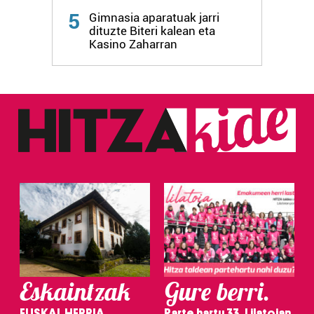
5
Gimnasia aparatuak jarri
dituzte Biteri kalean eta
Kasino Zaharran
Eskaintzak
Gure berri.
EUSKAL HERRIA
Parte hartu 33. Lilatoian