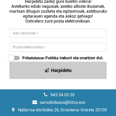
Harpidetu zaitez gure buletin irekira!
Astekarko eduki nagusiak, asteko albiste ikusienak,
martxan ditugun zozketa eta egitasmoak, asteburuko
egitarauen agenda eta askoz gehiago!
Ostiralero zure posta elektronikoan.
Pribatutasun Politika
irakurri eta onartzen dut.
Harpidetu
943 34 03 30
oarsobidasoa@hitza.eus
Nafarroa etorbidea 26, Errenteria-Orereta 20100