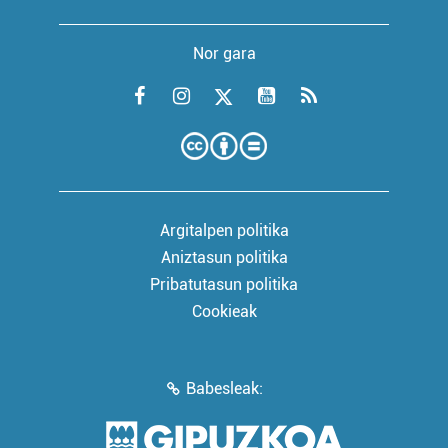
Nor gara
Argitalpen politika
Aniztasun politika
Pribatutasun politika
Cookieak
Babesleak: