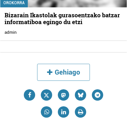
OROKORRA
Bizarain Ikastolak gurasoentzako batzar
informatiboa egingo du etzi
admin
Gehiago