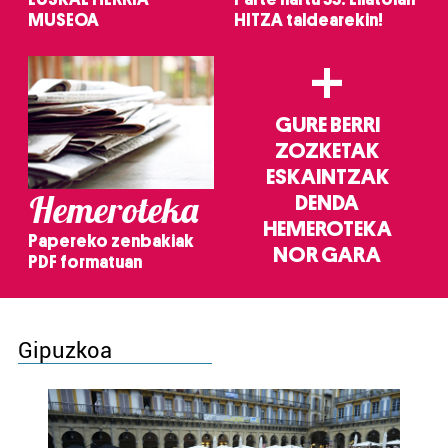
MUSEOA
HITZA taldearekin!
+
GURE BERRI
ZOZKETAK
ESKAINTZAK
Hemeroteka
DENDA
HEMEROTEKA
Papereko zenbakiak
NOR GARA
PDF formatuan
Gipuzkoa