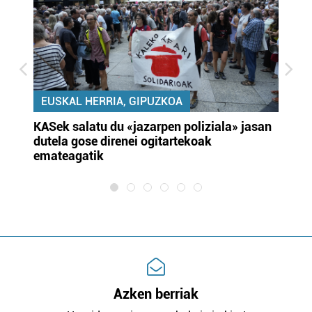
EUSKAL HERRIA, GIPUZKOA
KASek salatu du «jazarpen poliziala» jasan
Pa
dutela gose direnei ogitartekoak
da
emateagatik
«s
Azken berriak