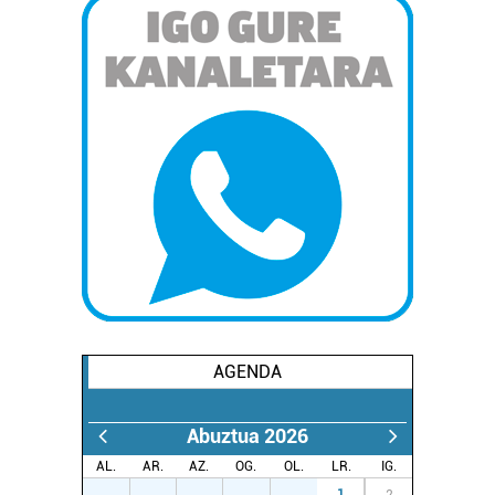
AGENDA
Abuztua 2026
AL.
AR.
AZ.
OG.
OL.
LR.
IG.
27
28
29
30
31
1
2