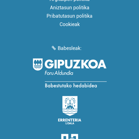
Aniztasun politika
Pribatutasun politika
Cookieak
Babesleak: