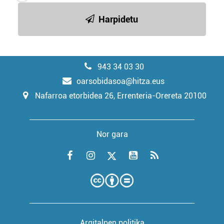
Harpidetu
943 34 03 30
oarsobidasoa@hitza.eus
Nafarroa etorbidea 26, Errenteria-Orereta 20100
Nor gara
Argitalpen politika