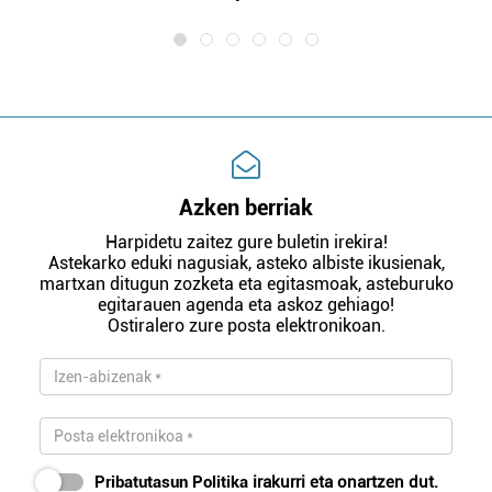
Azken berriak
Harpidetu zaitez gure buletin irekira!
Astekarko eduki nagusiak, asteko albiste ikusienak,
martxan ditugun zozketa eta egitasmoak, asteburuko
egitarauen agenda eta askoz gehiago!
Ostiralero zure posta elektronikoan.
Pribatutasun Politika
irakurri eta onartzen dut.