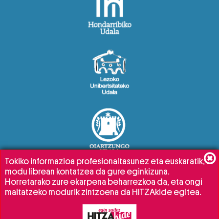
Tokiko informazioa profesionaltasunez eta euskaratik,
modu librean kontatzea da gure eginkizuna.
Horretarako zure ekarpena beharrezkoa da, eta ongi
maitatzeko modurik zintzoena da HITZAkide egitea.