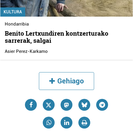
KULTURA
Hondarribia
Benito Lertxundiren kontzerturako
sarrerak, salgai
Asier Perez-Karkamo
Gehiago