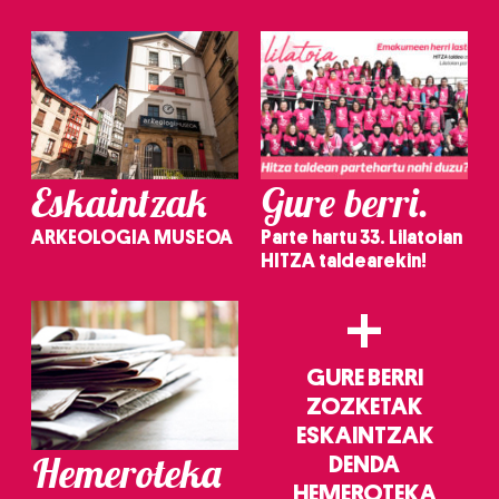
irakurri
Eskaintzak
Gure berri.
ARKEOLOGIA MUSEOA
Parte hartu 33. Lilatoian
HITZA taldearekin!
+
GURE BERRI
ZOZKETAK
ESKAINTZAK
Hemeroteka
DENDA
HEMEROTEKA