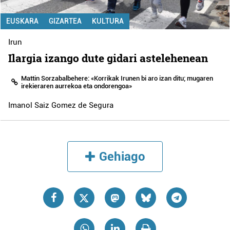
EUSKARA
GIZARTEA
KULTURA
Irun
Ilargia izango dute gidari astelehenean
Mattin Sorzabalbehere: «Korrikak Irunen bi aro izan ditu; mugaren
irekieraren aurrekoa eta ondorengoa»
Imanol Saiz Gomez de Segura
Gehiago