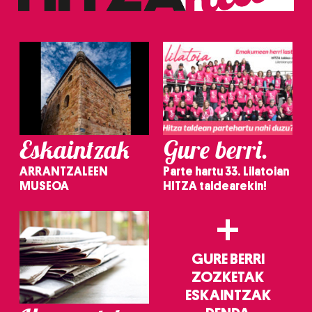
erabiltzeko baimen esplizitua ematen diguzu.
Gehiago
irakurri
Eskaintzak
Gure berri.
ARRANTZALEEN
Parte hartu 33. Lilatoian
MUSEOA
HITZA taldearekin!
+
GURE BERRI
ZOZKETAK
ESKAINTZAK