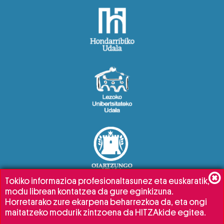
Tokiko informazioa profesionaltasunez eta euskaratik,
modu librean kontatzea da gure eginkizuna.
Horretarako zure ekarpena beharrezkoa da, eta ongi
maitatzeko modurik zintzoena da HITZAkide egitea.