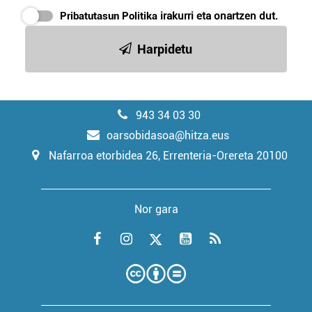
Pribatutasun Politika
irakurri eta onartzen dut.
Harpidetu
943 34 03 30
oarsobidasoa@hitza.eus
Nafarroa etorbidea 26, Errenteria-Orereta 20100
Nor gara