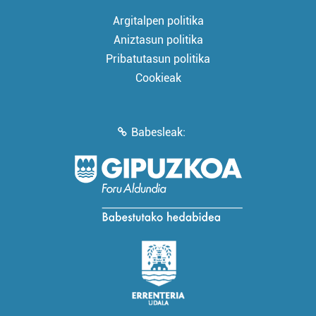
Argitalpen politika
Aniztasun politika
Pribatutasun politika
Cookieak
Babesleak: