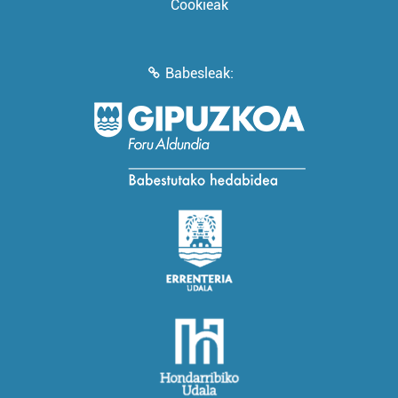
Cookieak
Babesleak: