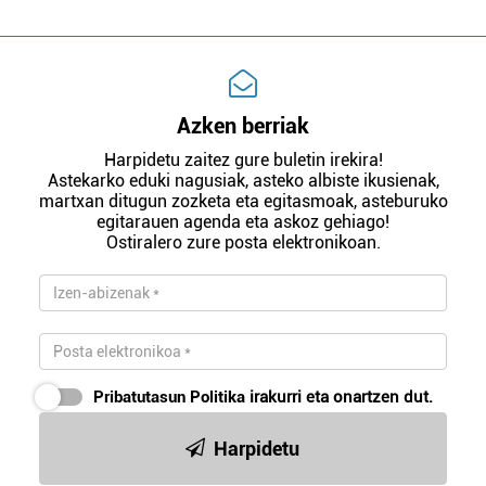
Azken berriak
Harpidetu zaitez gure buletin irekira!
Astekarko eduki nagusiak, asteko albiste ikusienak,
martxan ditugun zozketa eta egitasmoak, asteburuko
egitarauen agenda eta askoz gehiago!
Ostiralero zure posta elektronikoan.
Pribatutasun Politika
irakurri eta onartzen dut.
Harpidetu