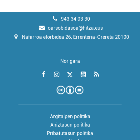
943 34 03 30
oarsobidasoa@hitza.eus
Nafarroa etorbidea 26, Errenteria-Orereta 20100
Nor gara
Argitalpen politika
Aniztasun politika
Pribatutasun politika