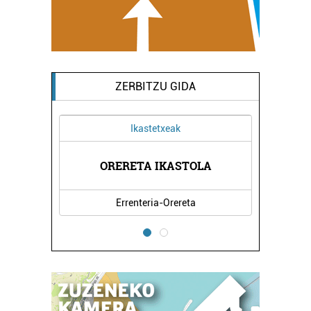
ZERBITZU GIDA
Ikastetxeak
 -
EG
ORERETA IKASTOLA
Errenteria-Orereta