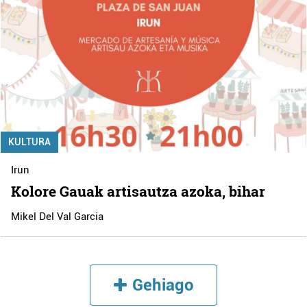
KULTURA
Irun
Kolore Gauak artisautza azoka, bihar
Mikel Del Val Garcia
Gehiago