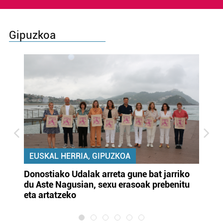
Gipuzkoa
EUSKAL HERRIA, GIPUZKOA
Donostiako Udalak arreta gune bat jarriko
Ur
du Aste Nagusian, sexu erasoak prebenitu
es
eta artatzeko
lu