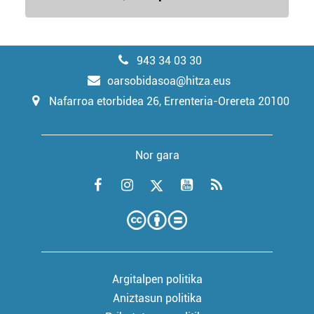
943 34 03 30
oarsobidasoa@hitza.eus
Nafarroa etorbidea 26, Errenteria-Orereta 20100
Nor gara
Argitalpen politika
Aniztasun politika