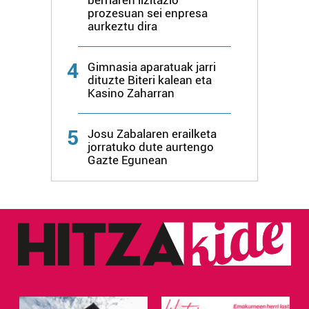
erabiltzen dituen hauta dezakezu.
prozesuan sei enpresa
aurkeztu dira
Bazkide batzuek ez dizute baimenik eskatzen, eta beren
interes komertzial legitimoetan babesten dira. Ikusi gure
4
Gimnasia aparatuak jarri
bazkideen zerrenda, beren ustez zein helburutarako
dituzte Biteri kalean eta
duten interes legitimoa eta horren aurka nola egin
Kasino Zaharran
dezakezun ikusteko.
5
Josu Zabalaren erailketa
Lortu zure datu pertsonalak prozesatzeko moduari
jorratuko dute aurtengo
buruzko informazio gehiago eta ezarri zure lehentasunak
Gazte Egunean
datuen atalean. Edozein unetan alda edo ken dezakezu
zure baimena Cookieen adierazpenean.
Webgune honek cookie propioak eta hirugarrenen cookie-
fitxategiak erabiltzen ditu. Zure esperientzia eta
zerbitzuak hobetzeko asmoz, cookie teknologiaz
baliatzen gara. Ohar hau onartuz gero, teknologia hori
erabiltzeko baimen esplizitua ematen diguzu.
Gehiago
irakurri