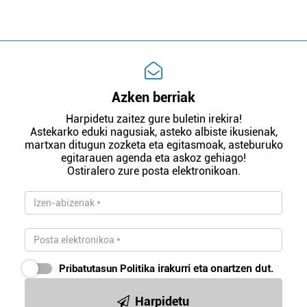
Azken berriak
Harpidetu zaitez gure buletin irekira!
Astekarko eduki nagusiak, asteko albiste ikusienak,
martxan ditugun zozketa eta egitasmoak, asteburuko
egitarauen agenda eta askoz gehiago!
Ostiralero zure posta elektronikoan.
Pribatutasun Politika
irakurri eta onartzen dut.
Harpidetu