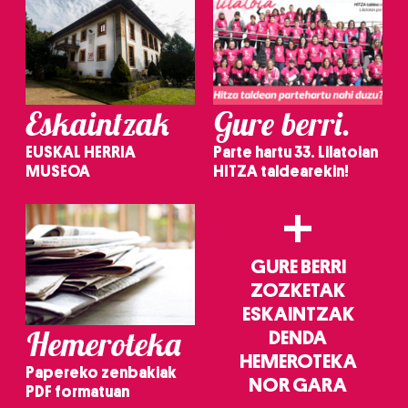
Eskaintzak
Gure berri.
EUSKAL HERRIA
Parte hartu 33. Lilatoian
MUSEOA
HITZA taldearekin!
+
GURE BERRI
ZOZKETAK
ESKAINTZAK
Hemeroteka
DENDA
HEMEROTEKA
Papereko zenbakiak
NOR GARA
PDF formatuan