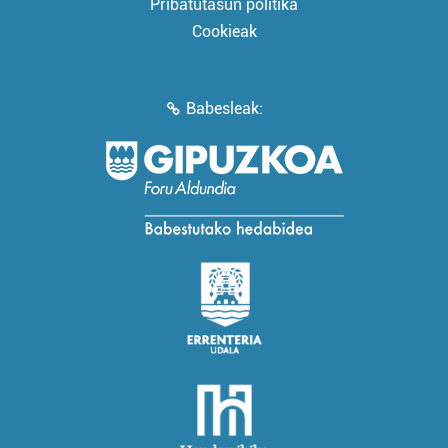
Pribatutasun politika
Cookieak
Babesleak: