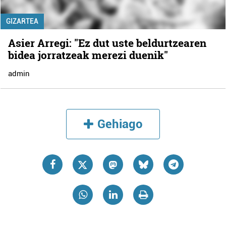
GIZARTEA
Asier Arregi: "Ez dut uste beldurtzearen
bidea jorratzeak merezi duenik"
admin
Gehiago