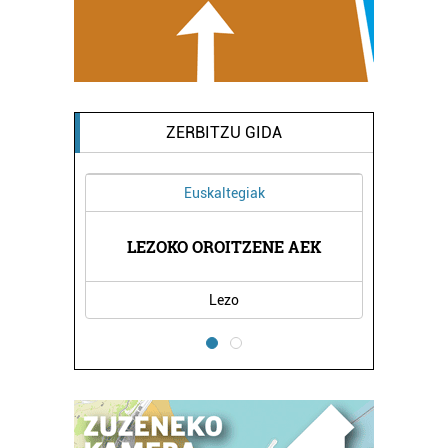
ZERBITZU GIDA
Euskaltegiak
OLA
LEZOKO OROITZENE AEK
EL
Lezo