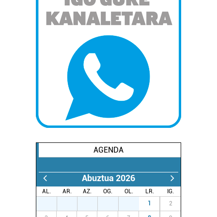
AGENDA
Abuztua 2026
AL.
AR.
AZ.
OG.
OL.
LR.
IG.
27
28
29
30
31
1
2