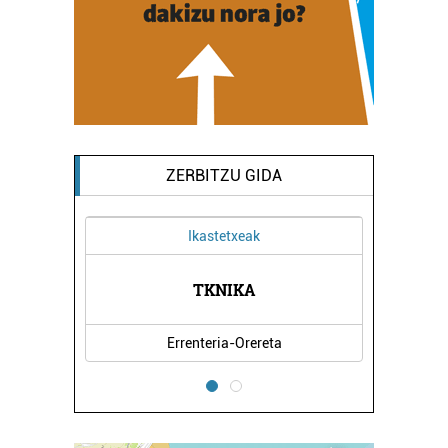
ZERBITZU GIDA
Ikastetxeak
A
TKNIKA
Errenteria-Orereta