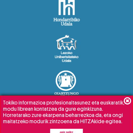
Tokiko informazioa profesionaltasunez eta euskaratik,
modu librean kontatzea da gure eginkizuna.
Horretarako zure ekarpena beharrezkoa da, eta ongi
maitatzeko modurik zintzoena da HITZAkide egitea.