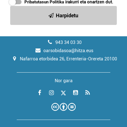
Pribatutasun Politika
irakurri eta onartzen dut.
Harpidetu
943 34 03 30
oarsobidasoa@hitza.eus
Nafarroa etorbidea 26, Errenteria-Orereta 20100
Nor gara