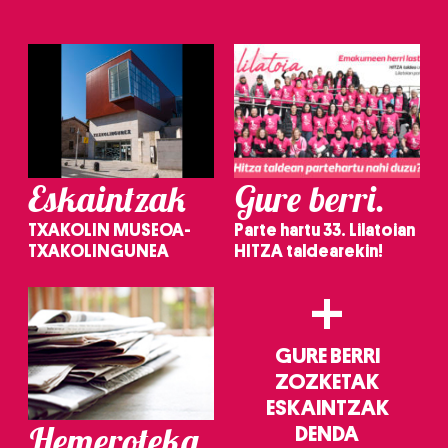
irakurri
Eskaintzak
Gure berri.
TXAKOLIN MUSEOA-
Parte hartu 33. Lilatoian
TXAKOLINGUNEA
HITZA taldearekin!
+
GURE BERRI
ZOZKETAK
ESKAINTZAK
Hemeroteka
DENDA