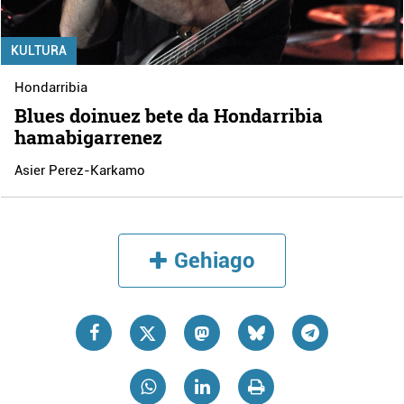
KULTURA
Hondarribia
Blues doinuez bete da Hondarribia
hamabigarrenez
Asier Perez-Karkamo
Gehiago