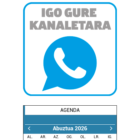
AGENDA
Abuztua 2026
AL.
AR.
AZ.
OG.
OL.
LR.
IG.