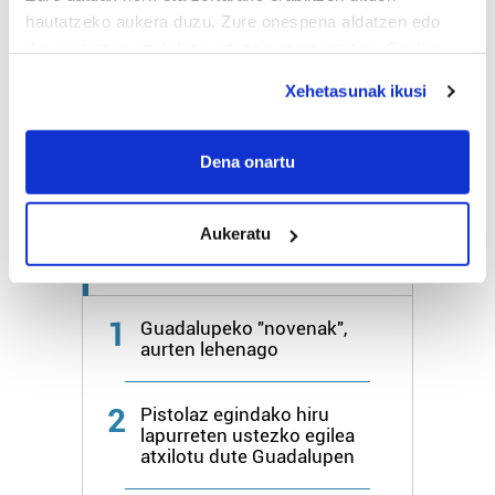
hautatzeko aukera duzu. Zure onespena aldatzen edo
deuseztatzen ahal duzu edozein momentutan, Cookie
Bihar
28º
18º
deklaraziotik edo Privacy triggerean klikatuz.
Xehetasunak ikusi
Igandea
26º
20º
If you allow, we would also like to:
Collect information about your geographical
Dena onartu
Gehiago:
Irun
location which can be accurate to within several
meters
Aukeratu
Identify your device by actively scanning it for
specific characteristics (fingerprinting)
Azken 7 egunetako irakurrienak
Find out more about how your personal data is processed
and set your preferences in the
details section
.
1
Guadalupeko "novenak",
aurten lehenago
Guk eta gure bazkideek zure datu pertsonalak
prozesatzen ditugu, zure IP zenbakia, besteak beste,
2
Pistolaz egindako hiru
teknologia erabiliz, cookieak adibidez, iragarki eta eduki
lapurreten ustezko egilea
pertsonalizatuak eskaintzeko, iragarkiak eta edukia
atxilotu dute Guadalupen
neurtzeko, jendeari buruzko informazioa biltzeko eta