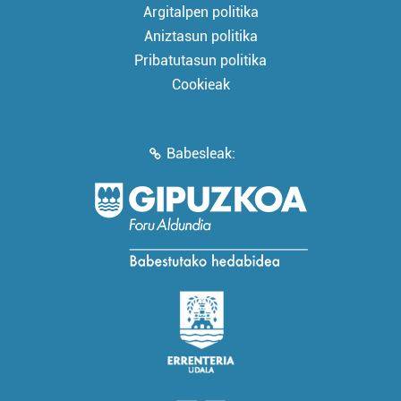
Argitalpen politika
Aniztasun politika
Pribatutasun politika
Cookieak
Babesleak: