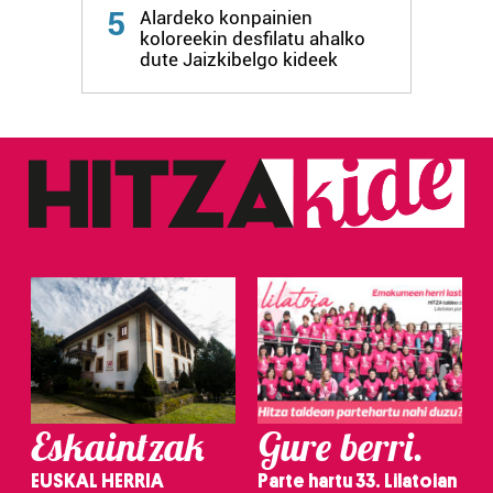
Webgune honek cookie propioak eta hirugarrenen cookie-
5
Alardeko konpainien
fitxategiak erabiltzen ditu. Zure esperientzia eta
koloreekin desfilatu ahalko
zerbitzuak hobetzeko asmoz, cookie teknologiaz
dute Jaizkibelgo kideek
baliatzen gara. Ohar hau onartuz gero, teknologia hori
erabiltzeko baimen esplizitua ematen diguzu.
Gehiago
irakurri
Eskaintzak
Gure berri.
EUSKAL HERRIA
Parte hartu 33. Lilatoian