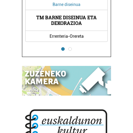
Barne diseinua
TM BARNE DISEINUA ETA
DEKORAZIOA
Errenteria-Orereta