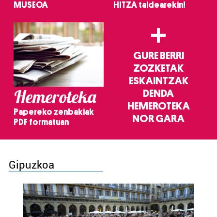
MUSEOA
HITZA taldearekin!
+
GURE BERRI
ZOZKETAK
ESKAINTZAK
Hemeroteka
DENDA
HEMEROTEKA
Papereko zenbakiak
NOR GARA
PDF formatuan
Gipuzkoa