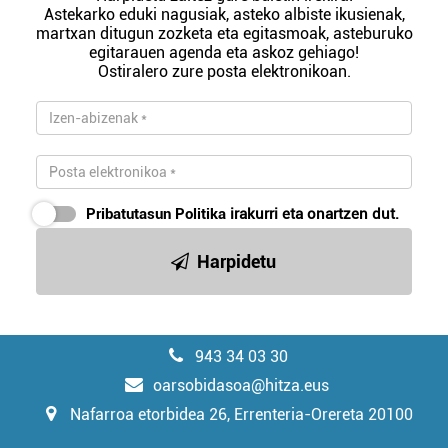
Astekarko eduki nagusiak, asteko albiste ikusienak,
martxan ditugun zozketa eta egitasmoak, asteburuko
egitarauen agenda eta askoz gehiago!
Ostiralero zure posta elektronikoan.
Pribatutasun Politika
irakurri eta onartzen dut.
Harpidetu
943 34 03 30
oarsobidasoa@hitza.eus
Nafarroa etorbidea 26, Errenteria-Orereta 20100