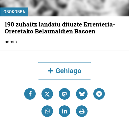
OROKORRA
190 zuhaitz landatu dituzte Errenteria-
Oreretako Belaunaldien Basoen
admin
Gehiago