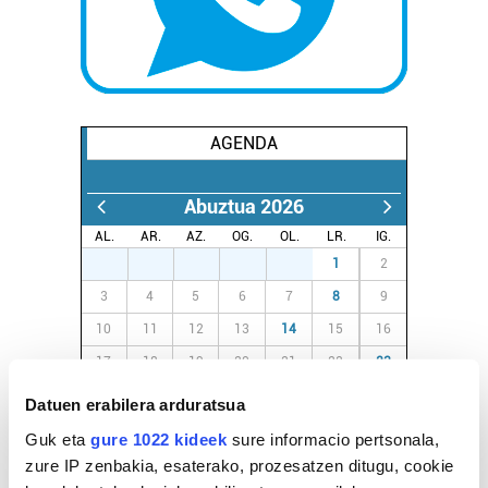
AGENDA
Abuztua 2026
AL.
AR.
AZ.
OG.
OL.
LR.
IG.
27
28
29
30
31
1
2
3
4
5
6
7
8
9
10
11
12
13
14
15
16
17
18
19
20
21
22
23
24
25
26
27
28
29
30
Datuen erabilera arduratsua
31
1
2
3
4
5
6
Guk eta
gure 1022 kideek
sure informacio pertsonala,
zure IP zenbakia, esaterako, prozesatzen ditugu, cookie