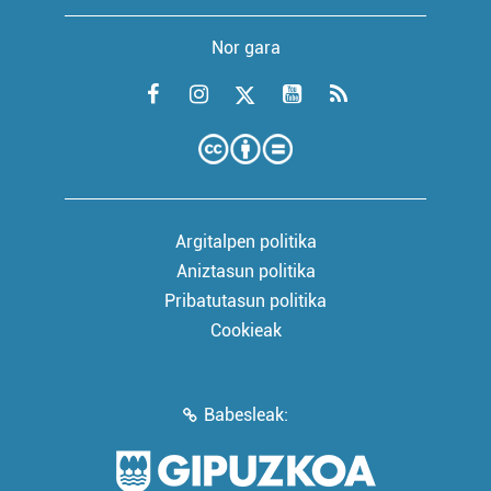
Nor gara
Argitalpen politika
Aniztasun politika
Pribatutasun politika
Cookieak
Babesleak: