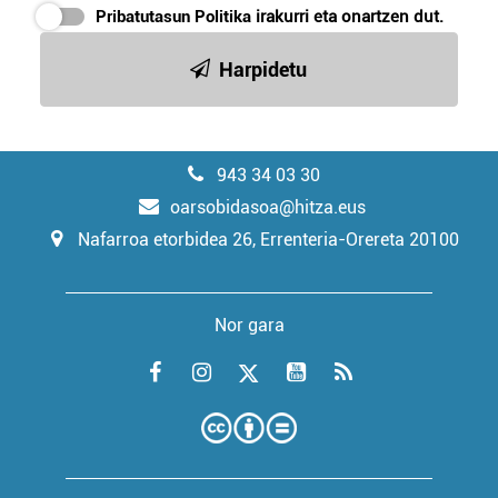
Pribatutasun Politika
irakurri eta onartzen dut.
Harpidetu
943 34 03 30
oarsobidasoa@hitza.eus
Nafarroa etorbidea 26, Errenteria-Orereta 20100
Nor gara