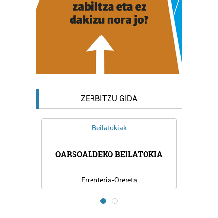
ZERBITZU GIDA
Beilatokiak
Osasungintza
SOALDEKO BEILATOKIA
IZAN NUTRIZIOA ETA DIE
Errenteria-Orereta
Errenteria-Orereta