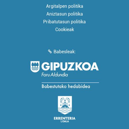
Argitalpen politika
Aniztasun politika
Pribatutasun politika
Cookieak
Babesleak: