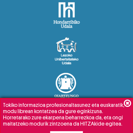
Tokiko informazioa profesionaltasunez eta euskaratik,
modu librean kontatzea da gure eginkizuna.
Horretarako zure ekarpena beharrezkoa da, eta ongi
maitatzeko modurik zintzoena da HITZAkide egitea.