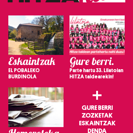
Eskaintzak
Gure berri.
EL POBALEKO
Parte hartu 33. Lilatoian
BURDINOLA
HITZA taldearekin!
+
GURE BERRI
ZOZKETAK
ESKAINTZAK
DENDA