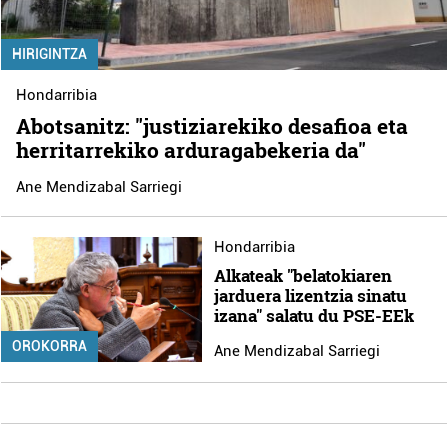
HIRIGINTZA
Hondarribia
Abotsanitz: "justiziarekiko desafioa eta
herritarrekiko arduragabekeria da"
Ane Mendizabal Sarriegi
Hondarribia
Alkateak "belatokiaren
jarduera lizentzia sinatu
izana" salatu du PSE-EEk
OROKORRA
Ane Mendizabal Sarriegi