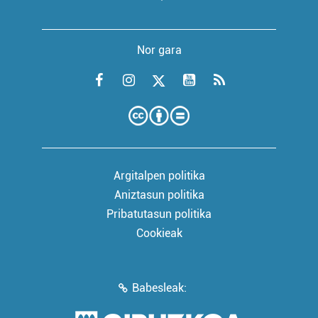
Nor gara
Argitalpen politika
Aniztasun politika
Pribatutasun politika
Cookieak
Babesleak: