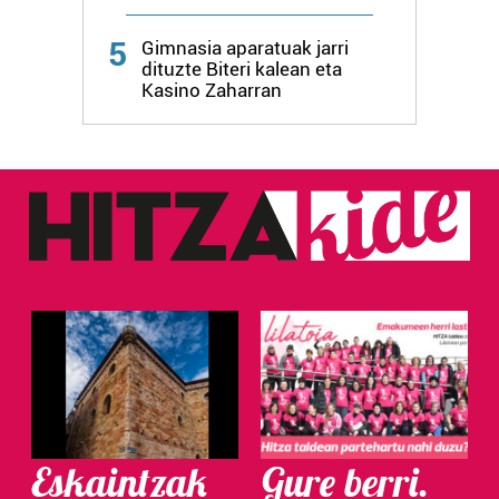
Webgune honek cookie propioak eta hirugarrenen cookie-
5
fitxategiak erabiltzen ditu. Zure esperientzia eta
Gimnasia aparatuak jarri
dituzte Biteri kalean eta
zerbitzuak hobetzeko asmoz, cookie teknologiaz
Kasino Zaharran
baliatzen gara. Ohar hau onartuz gero, teknologia hori
erabiltzeko baimen esplizitua ematen diguzu.
Gehiago
irakurri
Eskaintzak
Gure berri.