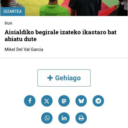
GIZARTEA
Irun
Aisialdiko begirale izateko ikastaro bat
abiatu dute
Mikel Del Val Garcia
Gehiago