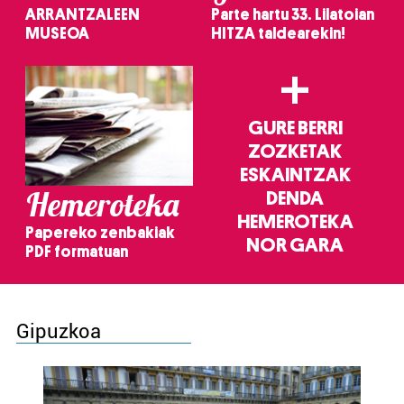
ARRANTZALEEN
Parte hartu 33. Lilatoian
MUSEOA
HITZA taldearekin!
+
GURE BERRI
ZOZKETAK
ESKAINTZAK
Hemeroteka
DENDA
HEMEROTEKA
Papereko zenbakiak
NOR GARA
PDF formatuan
Gipuzkoa