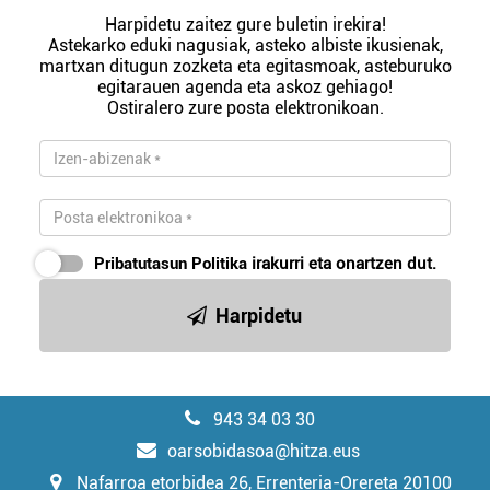
Harpidetu zaitez gure buletin irekira!
Astekarko eduki nagusiak, asteko albiste ikusienak,
martxan ditugun zozketa eta egitasmoak, asteburuko
egitarauen agenda eta askoz gehiago!
Ostiralero zure posta elektronikoan.
Pribatutasun Politika
irakurri eta onartzen dut.
Harpidetu
943 34 03 30
oarsobidasoa@hitza.eus
Nafarroa etorbidea 26, Errenteria-Orereta 20100