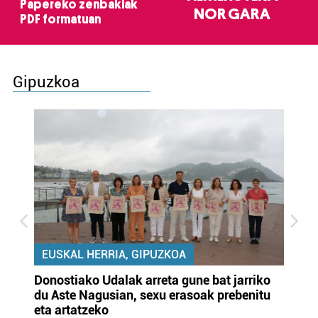
Papereko zenbakiak
NOR GARA
PDF formatuan
Gipuzkoa
EUSKAL HERRIA, GIPUZKOA
Donostiako Udalak arreta gune bat jarriko
Ur
du Aste Nagusian, sexu erasoak prebenitu
es
eta artatzeko
lu