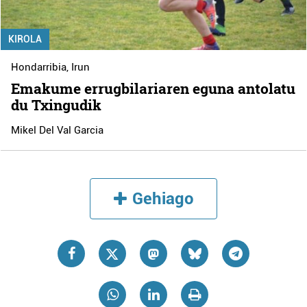
KIROLA
Hondarribia
,
Irun
Emakume errugbilariaren eguna antolatu
du Txingudik
Mikel Del Val Garcia
Gehiago