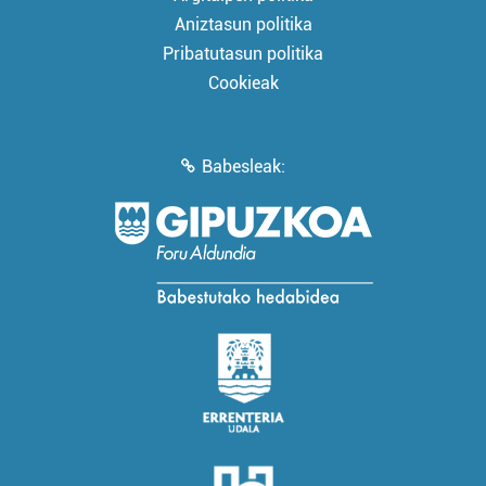
Aniztasun politika
Pribatutasun politika
Cookieak
Babesleak: