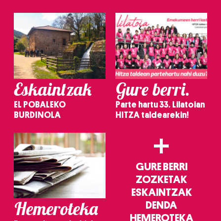
irakurri
Eskaintzak
Gure berri.
EL POBALEKO
Parte hartu 33. Lilatoian
BURDINOLA
HITZA taldearekin!
+
GURE BERRI
ZOZKETAK
ESKAINTZAK
Hemeroteka
DENDA
HEMEROTEKA