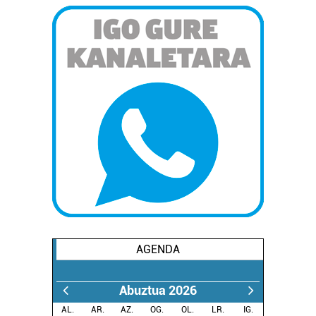
AGENDA
Abuztua 2026
AL.
AR.
AZ.
OG.
OL.
LR.
IG.