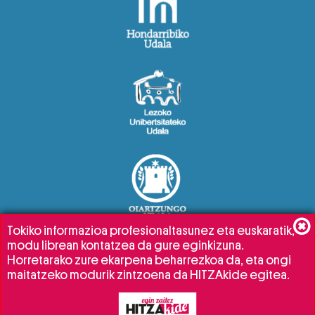
Tokiko informazioa profesionaltasunez eta euskaratik,
modu librean kontatzea da gure eginkizuna.
Horretarako zure ekarpena beharrezkoa da, eta ongi
maitatzeko modurik zintzoena da HITZAkide egitea.