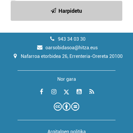
Harpidetu
943 34 03 30
oarsobidasoa@hitza.eus
Nafarroa etorbidea 26, Errenteria-Orereta 20100
Nor gara
Argitalpen politika