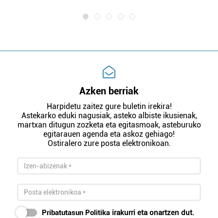
Azken berriak
Harpidetu zaitez gure buletin irekira!
Astekarko eduki nagusiak, asteko albiste ikusienak,
martxan ditugun zozketa eta egitasmoak, asteburuko
egitarauen agenda eta askoz gehiago!
Ostiralero zure posta elektronikoan.
Pribatutasun Politika
irakurri eta onartzen dut.