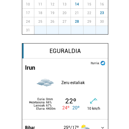
10
11
12
13
14
15
16
17
18
19
20
21
22
23
24
25
26
27
28
29
30
31
1
2
3
4
5
6
EGURALDIA
Iturria:
Irun
Zeru estaliak
22º
Euria:
0mm
Hezetasuna:
66%
Lainoak:
67%
24º
20º
10 km/h
Elurra:
4400m
Bihar
25º
17º