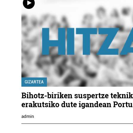
GIZARTEA
Bihotz-biriken suspertze tekni
erakutsiko dute igandean Port
admin