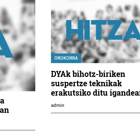
OROKORRA
DYAk bihotz-biriken
suspertze teknikak
erakutsiko ditu igande
ka
admin
uan