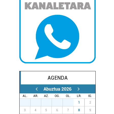
AGENDA
Abuztua 2026
AL.
AR.
AZ.
OG.
OL.
LR.
IG.
27
28
29
30
31
1
2
3
4
5
6
7
8
9