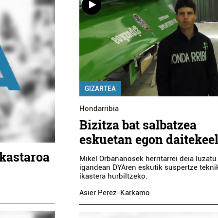
GIZARTEA
Hondarribia
Bizitza bat salbatzea
eskuetan egon daitekee
ikastaroa
Mikel Orbañanosek herritarrei deia luzatu 
igandean DYAren eskutik suspertze tekni
ikastera hurbiltzeko.
Asier Perez-Karkamo