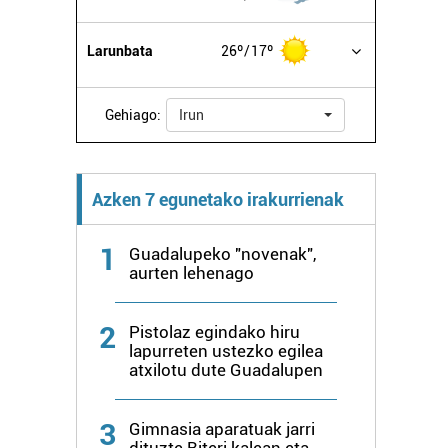
Larunbata
26º
17º
Gehiago:
Irun
Azken 7 egunetako irakurrienak
1
Guadalupeko "novenak",
aurten lehenago
2
Pistolaz egindako hiru
lapurreten ustezko egilea
atxilotu dute Guadalupen
3
Gimnasia aparatuak jarri