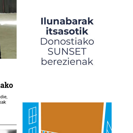
lako
die,
kak