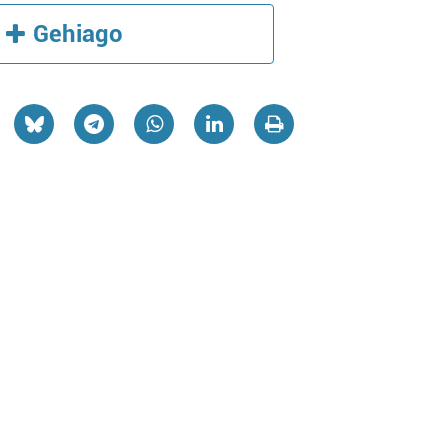
Gehiago
Ikastetxeak
Artxiboak
ERESBIL MUSIKAR
LDE HERRI ESKOLA
EUSKAL ARTXIBO
Oiartzun
Errenteria-Orereta