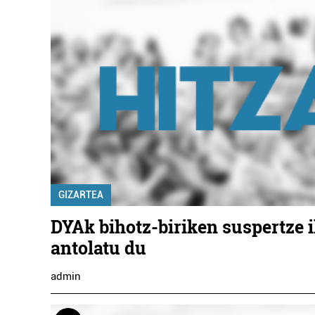
GIZARTEA
DYAk bihotz-biriken suspertze 
antolatu du
admin