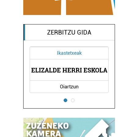
ZERBITZU GIDA
Ikastetxeak
EN
ERES
ELIZALDE HERRI ESKOLA
A
EUS
Oiartzun
E