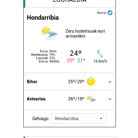
Iturria:
Hondarribia
Zeru hodeitsuak euri
arinarekin
24º
Euria:
0mm
Hezetasuna:
79%
Lainoak:
33%
25º
21º
16 km/h
Elurra:
4000m
Bihar
25º
20º
Asteartea
26º
19º
Gehiago:
Hondarribia