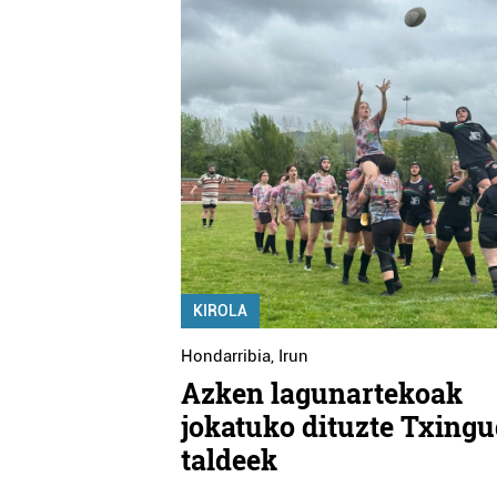
KIROLA
Hondarribia
,
Irun
Azken lagunartekoak
jokatuko dituzte Txing
taldeek