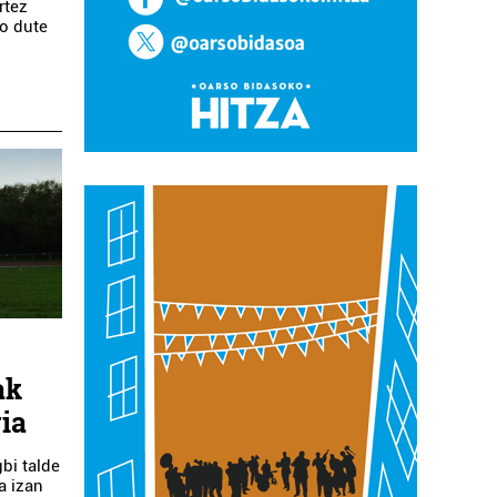
rtez
ko dute
ak
ria
gbi talde
a izan