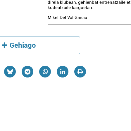
direla klubean, gehienbat entrenatzaile et
kudeatzaile karguetan.
Mikel Del Val Garcia
Gehiago
Ostalaritza
Ostalaritza