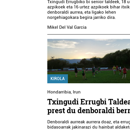
Txingudi Errugbiko bi senior taldeek, 18 u
azpikoek eta 16 urtez azpikoek bihar itxi
denboraldi aurrea, eta ligako lehen
norgehiagokara begira jarriko dira.
Mikel Del Val Garcia
KIROLA
Hondarribia
,
Irun
Txingudi Errugbi Talde
prest du denboraldi ber
Denboraldi aurreak aurrera doaz, eta erru
bidasoarrak jakinarazi du hainbat aldaket