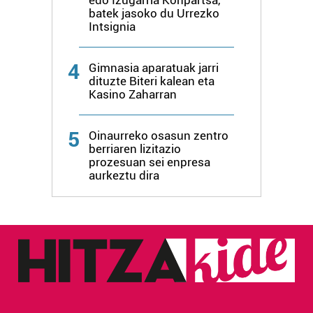
erabiltzen dituen hauta dezakezu.
batek jasoko du Urrezko
Intsignia
Bazkide batzuek ez dizute baimenik eskatzen, eta beren
interes komertzial legitimoetan babesten dira. Ikusi gure
4
Gimnasia aparatuak jarri
bazkideen zerrenda, beren ustez zein helburutarako
dituzte Biteri kalean eta
duten interes legitimoa eta horren aurka nola egin
Kasino Zaharran
dezakezun ikusteko.
5
Oinaurreko osasun zentro
Lortu zure datu pertsonalak prozesatzeko moduari
berriaren lizitazio
buruzko informazio gehiago eta ezarri zure lehentasunak
prozesuan sei enpresa
aurkeztu dira
datuen atalean. Edozein unetan alda edo ken dezakezu
zure baimena Cookieen adierazpenean.
Webgune honek cookie propioak eta hirugarrenen cookie-
fitxategiak erabiltzen ditu. Zure esperientzia eta
zerbitzuak hobetzeko asmoz, cookie teknologiaz
baliatzen gara. Ohar hau onartuz gero, teknologia hori
erabiltzeko baimen esplizitua ematen diguzu.
Gehiago
irakurri