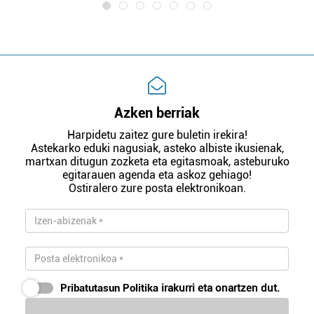
Azken berriak
Harpidetu zaitez gure buletin irekira!
Astekarko eduki nagusiak, asteko albiste ikusienak,
martxan ditugun zozketa eta egitasmoak, asteburuko
egitarauen agenda eta askoz gehiago!
Ostiralero zure posta elektronikoan.
Pribatutasun Politika
irakurri eta onartzen dut.