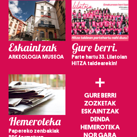
Eskaintzak
Gure berri.
ARKEOLOGIA MUSEOA
Parte hartu 33. Lilatoian
HITZA taldearekin!
+
GURE BERRI
ZOZKETAK
ESKAINTZAK
Hemeroteka
DENDA
HEMEROTEKA
Papereko zenbakiak
NOR GARA