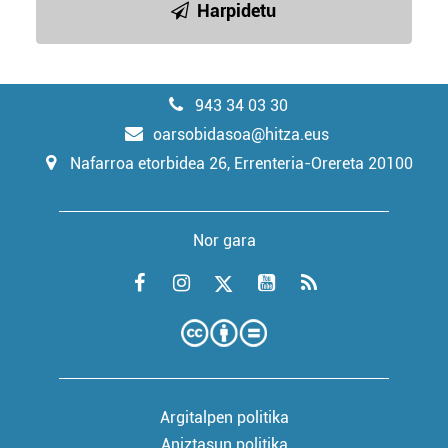
Harpidetu
943 34 03 30
oarsobidasoa@hitza.eus
Nafarroa etorbidea 26, Errenteria-Orereta 20100
Nor gara
Argitalpen politika
Aniztasun politika