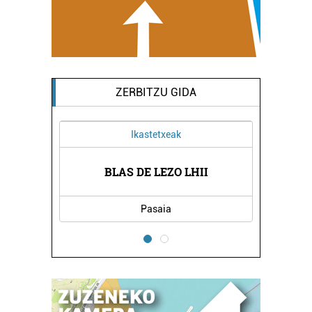
ZERBITZU GIDA
Ikastetxeak
LANBIDE
DEIKAG
BLAS DE LEZO LHII
Pasaia