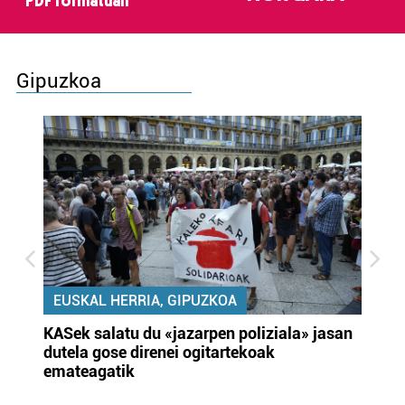
PDF formatuan
Gipuzkoa
EUSKAL HERRIA, GIPUZKOA
KASek salatu du «jazarpen poliziala» jasan
Pa
dutela gose direnei ogitartekoak
da
emateagatik
«s