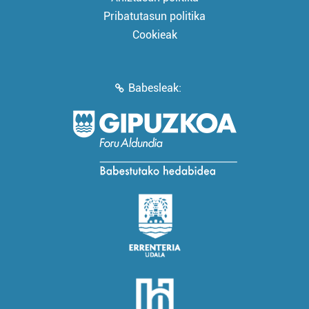
Pribatutasun politika
Cookieak
Babesleak: