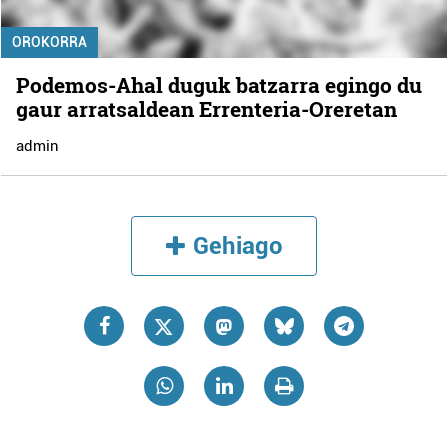
OROKORRA
Podemos-Ahal duguk batzarra egingo du
gaur arratsaldean Errenteria-Oreretan
admin
Gehiago