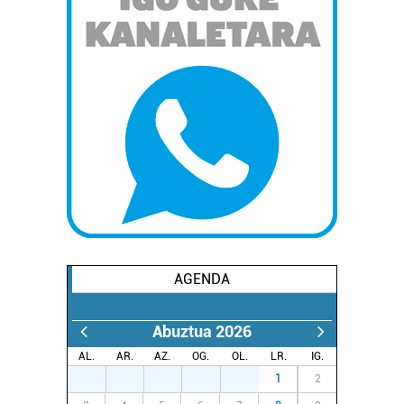
AGENDA
Abuztua 2026
AL.
AR.
AZ.
OG.
OL.
LR.
IG.
27
28
29
30
31
1
2