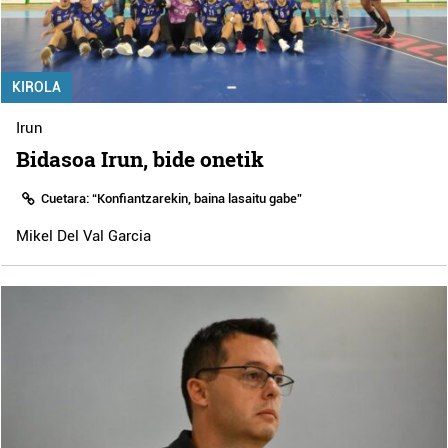
KIROLA
Irun
Bidasoa Irun, bide onetik
Cuetara: “Konfiantzarekin, baina lasaitu gabe”
Mikel Del Val Garcia