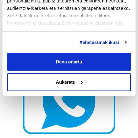
pertsonalizatua, publizitatearen eta edukiaren neurketa,
audientzia-ikerketa eta zerbitzuen garapena eskaintzeko.
Zure datuak nork eta zertarako erabiltzen dituen
hautatzeko aukera duzu. Zure onespena aldatzen edo
deuseztatzen ahal duzu edozein momentutan, Cookie
deklaraziotik edo Privacy triggerean klikatuz.
Xehetasunak ikusi
If you allow, we would also like to:
Collect information about your geographical
Dena onartu
location which can be accurate to within several
meters
Aukeratu
Identify your device by actively scanning it for
specific characteristics (fingerprinting)
Find out more about how your personal data is processed
and set your preferences in the
details section
.
Guk eta gure bazkideek zure datu pertsonalak
prozesatzen ditugu, zure IP zenbakia, besteak beste,
teknologia erabiliz, cookieak adibidez, iragarki eta eduki