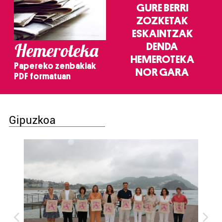
GURE BERRI
ZOZKETAK
ESKAINTZAK
Hemeroteka
DENDA
HEMEROTEKA
Papereko zenbakiak
NOR GARA
PDF formatuan
Gipuzkoa