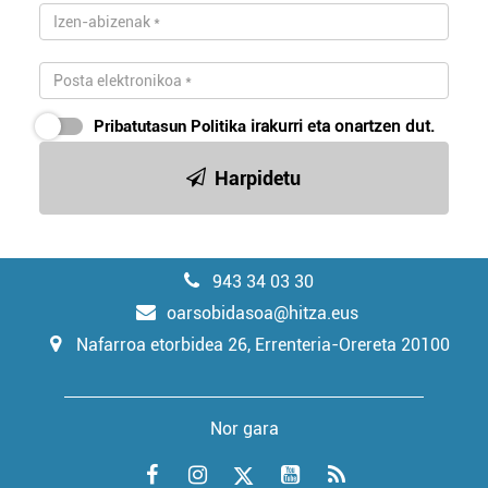
Pribatutasun Politika
irakurri eta onartzen dut.
Harpidetu
943 34 03 30
oarsobidasoa@hitza.eus
Nafarroa etorbidea 26, Errenteria-Orereta 20100
Nor gara