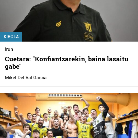
KIROLA
Irun
Cuetara: "Konfiantzarekin, baina lasaitu
gabe"
Mikel Del Val Garcia