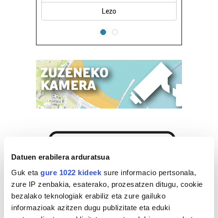
Errenteria-Orereta
Datuen erabilera arduratsua
Guk eta
gure 1022 kideek
sure informacio pertsonala,
zure IP zenbakia, esaterako, prozesatzen ditugu, cookie
bezalako teknologiak erabiliz eta zure gailuko
informazioak azitzen dugu publizitate eta eduki