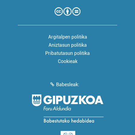
Argitalpen politika
Aniztasun politika
Pribatutasun politika
Cookieak
Babesleak: