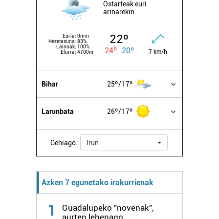
zerbitzuak hobetzeko asmoz, cookie teknologiaz
Ostarteak euri
arinarekin
baliatzen gara. Ohar hau onartuz gero, teknologia hori
erabiltzeko baimen esplizitua ematen diguzu.
Gehiago
irakurri
22º
Euria:
0mm
Hezetasuna:
83%
Lainoak:
100%
24º
20º
7 km/h
Elurra:
4700m
Bihar
25º
17º
Larunbata
26º
17º
Gehiago:
Irun
Azken 7 egunetako irakurrienak
1
Guadalupeko "novenak",
aurten lehenago