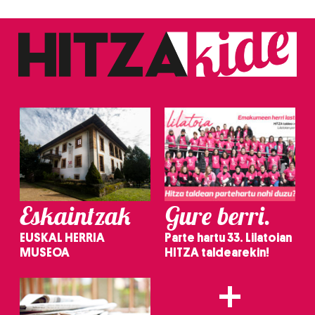
Eskaintzak
Gure berri.
EUSKAL HERRIA
Parte hartu 33. Lilatoian
MUSEOA
HITZA taldearekin!
+