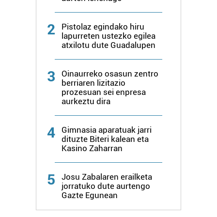
2
Pistolaz egindako hiru
lapurreten ustezko egilea
atxilotu dute Guadalupen
3
Oinaurreko osasun zentro
berriaren lizitazio
prozesuan sei enpresa
aurkeztu dira
4
Gimnasia aparatuak jarri
dituzte Biteri kalean eta
Kasino Zaharran
5
Josu Zabalaren erailketa
jorratuko dute aurtengo
Gazte Egunean