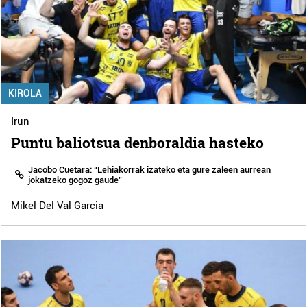
KIROLA
Irun
Puntu baliotsua denboraldia hasteko
Jacobo Cuetara: “Lehiakorrak izateko eta gure zaleen aurrean
jokatzeko gogoz gaude”
Mikel Del Val Garcia