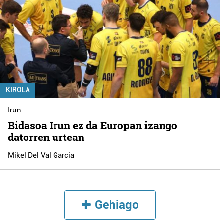
KIROLA
Irun
Bidasoa Irun ez da Europan izango
datorren urtean
Mikel Del Val Garcia
Gehiago