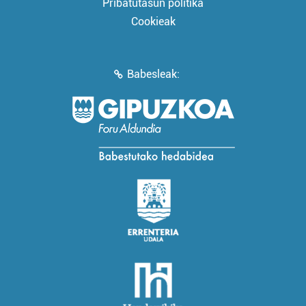
Pribatutasun politika
Cookieak
Babesleak: