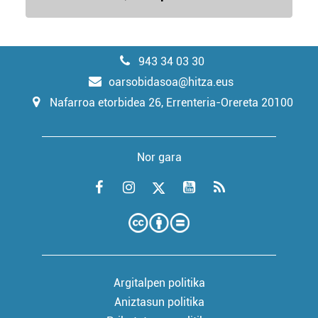
943 34 03 30
oarsobidasoa@hitza.eus
Nafarroa etorbidea 26, Errenteria-Orereta 20100
Nor gara
Argitalpen politika
Aniztasun politika