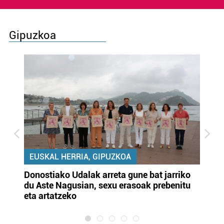
Gipuzkoa
EUSKAL HERRIA, GIPUZKOA
Donostiako Udalak arreta gune bat jarriko
Ur
du Aste Nagusian, sexu erasoak prebenitu
es
eta artatzeko
lu