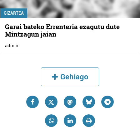
GIZARTEA
Garai bateko Errenteria ezagutu dute
Mintzagun jaian
admin
Gehiago