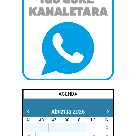
AGENDA
Abuztua 2026
AL.
AR.
AZ.
OG.
OL.
LR.
IG.
27
28
29
30
31
1
2