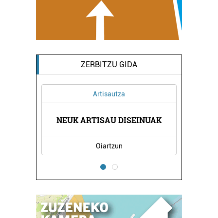
ZERBITZU GIDA
Artisautza
TEGIA
NEUK ARTISAU DISEINUAK
LIZA
Oiartzun