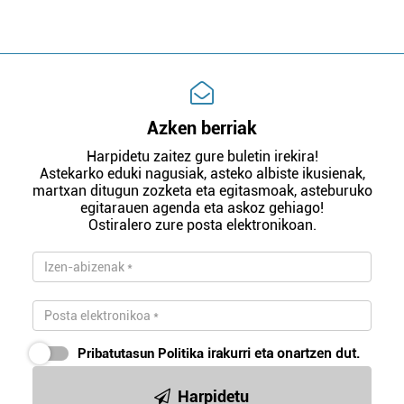
Azken berriak
Harpidetu zaitez gure buletin irekira!
Astekarko eduki nagusiak, asteko albiste ikusienak,
martxan ditugun zozketa eta egitasmoak, asteburuko
egitarauen agenda eta askoz gehiago!
Ostiralero zure posta elektronikoan.
Pribatutasun Politika
irakurri eta onartzen dut.
Harpidetu