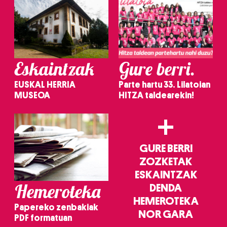
Eskaintzak
Gure berri.
EUSKAL HERRIA
Parte hartu 33. Lilatoian
MUSEOA
HITZA taldearekin!
+
GURE BERRI
ZOZKETAK
ESKAINTZAK
Hemeroteka
DENDA
HEMEROTEKA
Papereko zenbakiak
NOR GARA
PDF formatuan