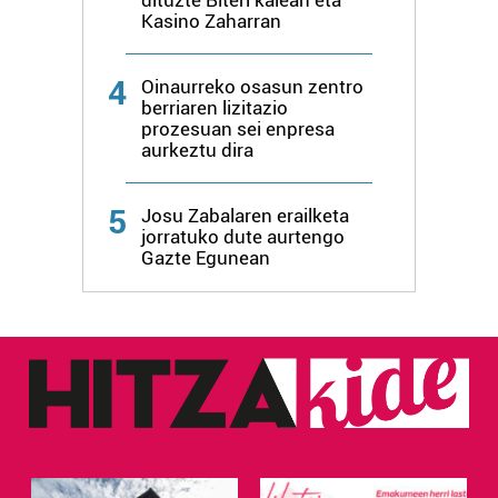
erabiltzen dituen hauta dezakezu.
Kasino Zaharran
Bazkide batzuek ez dizute baimenik eskatzen, eta beren
4
interes komertzial legitimoetan babesten dira. Ikusi gure
Oinaurreko osasun zentro
berriaren lizitazio
bazkideen zerrenda, beren ustez zein helburutarako
prozesuan sei enpresa
duten interes legitimoa eta horren aurka nola egin
aurkeztu dira
dezakezun ikusteko.
5
Josu Zabalaren erailketa
Lortu zure datu pertsonalak prozesatzeko moduari
jorratuko dute aurtengo
buruzko informazio gehiago eta ezarri zure lehentasunak
Gazte Egunean
datuen atalean. Edozein unetan alda edo ken dezakezu
zure baimena Cookieen adierazpenean.
Webgune honek cookie propioak eta hirugarrenen cookie-
fitxategiak erabiltzen ditu. Zure esperientzia eta
zerbitzuak hobetzeko asmoz, cookie teknologiaz
baliatzen gara. Ohar hau onartuz gero, teknologia hori
erabiltzeko baimen esplizitua ematen diguzu.
Gehiago
irakurri