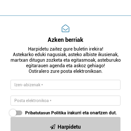
Azken berriak
Harpidetu zaitez gure buletin irekira!
Astekarko eduki nagusiak, asteko albiste ikusienak,
martxan ditugun zozketa eta egitasmoak, asteburuko
egitarauen agenda eta askoz gehiago!
Ostiralero zure posta elektronikoan.
Pribatutasun Politika
irakurri eta onartzen dut.
Harpidetu