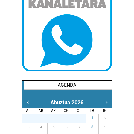
AGENDA
Abuztua 2026
AL.
AR.
AZ.
OG.
OL.
LR.
IG.
27
28
29
30
31
1
2
3
4
5
6
7
8
9