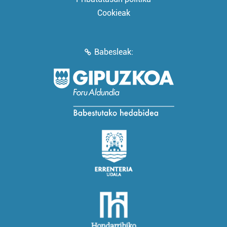
Cookieak
Babesleak: