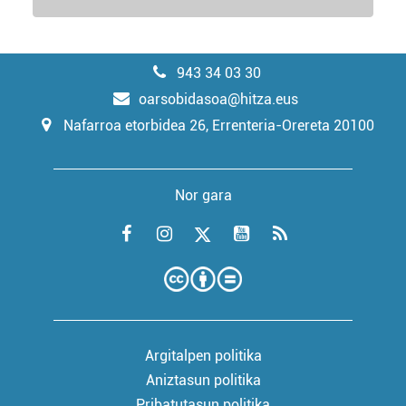
943 34 03 30
oarsobidasoa@hitza.eus
Nafarroa etorbidea 26, Errenteria-Orereta 20100
Nor gara
Argitalpen politika
Aniztasun politika
Pribatutasun politika