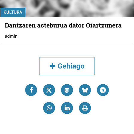
KULTURA
Dantzaren asteburua dator Oiartzunera
admin
Gehiago