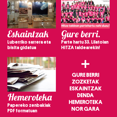
Eskaintzak
Gure berri.
Luberriko sarrera eta
Parte hartu 33. Lilatoian
bisita gidatua
HITZA taldearekin!
+
GURE BERRI
ZOZKETAK
ESKAINTZAK
Hemeroteka
DENDA
HEMEROTEKA
Papereko zenbakiak
NOR GARA
PDF formatuan