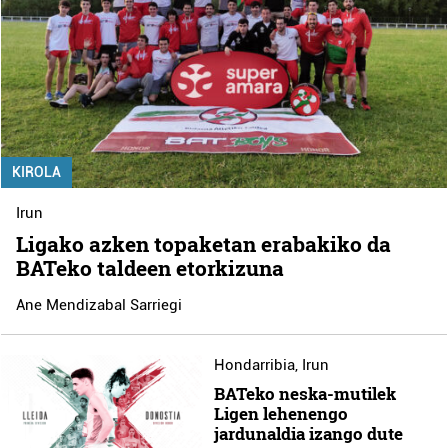
KIROLA
Irun
Ligako azken topaketan erabakiko da
BATeko taldeen etorkizuna
Ane Mendizabal Sarriegi
Hondarribia
,
Irun
BATeko neska-mutilek
Ligen lehenengo
jardunaldia izango dute