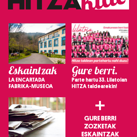
Eskaintzak
Gure berri.
LA ENCARTADA
Parte hartu 33. Lilatoian
FABRIKA-MUSEOA
HITZA taldearekin!
+
GURE BERRI
ZOZKETAK
ESKAINTZAK