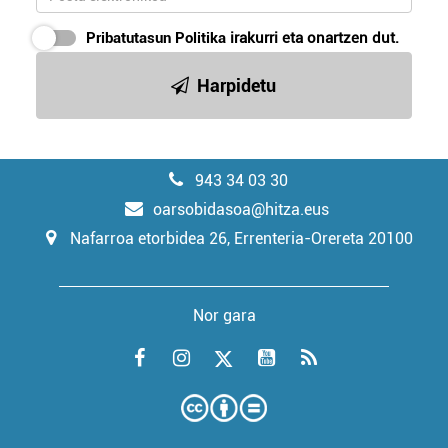
Pribatutasun Politika
irakurri eta onartzen dut.
Harpidetu
943 34 03 30
oarsobidasoa@hitza.eus
Nafarroa etorbidea 26, Errenteria-Orereta 20100
Nor gara