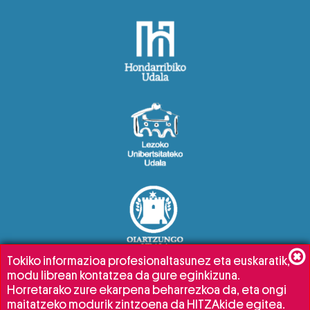
Tokiko informazioa profesionaltasunez eta euskaratik,
modu librean kontatzea da gure eginkizuna.
Horretarako zure ekarpena beharrezkoa da, eta ongi
maitatzeko modurik zintzoena da HITZAkide egitea.