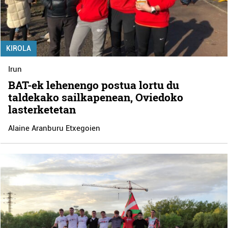
KIROLA
Irun
BAT-ek lehenengo postua lortu du
taldekako sailkapenean, Oviedoko
lasterketetan
Alaine Aranburu Etxegoien