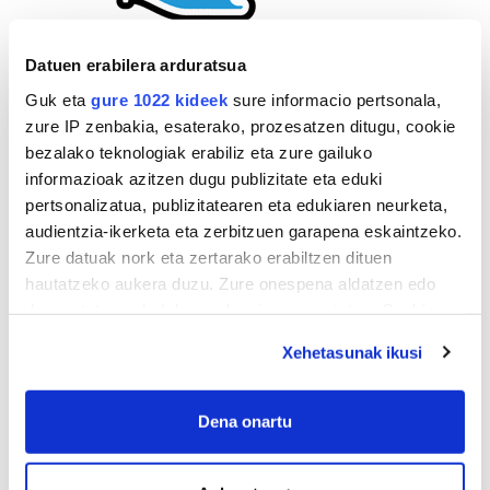
Datuen erabilera arduratsua
Guk eta
gure 1022 kideek
sure informacio pertsonala,
zure IP zenbakia, esaterako, prozesatzen ditugu, cookie
bezalako teknologiak erabiliz eta zure gailuko
informazioak azitzen dugu publizitate eta eduki
pertsonalizatua, publizitatearen eta edukiaren neurketa,
audientzia-ikerketa eta zerbitzuen garapena eskaintzeko.
Zure datuak nork eta zertarako erabiltzen dituen
hautatzeko aukera duzu. Zure onespena aldatzen edo
deuseztatzen ahal duzu edozein momentutan, Cookie
deklaraziotik edo Privacy triggerean klikatuz.
Xehetasunak ikusi
If you allow, we would also like to:
Collect information about your geographical
Dena onartu
AGENDA
location which can be accurate to within several
meters