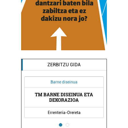
ZERBITZU GIDA
Barne diseinua
Euskaltegiak
TM BARNE DISEINUA ETA
OIARTZUNGO INTX
DEKORAZIOA
Errenteria-Orereta
Oiartzun