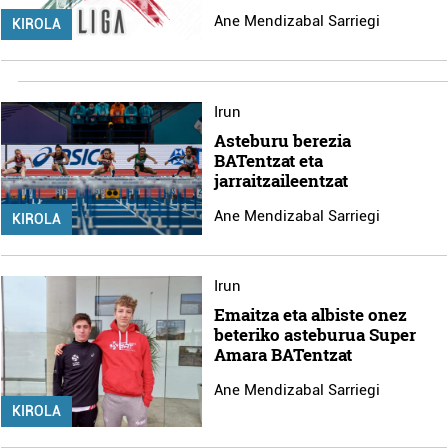
Ane Mendizabal Sarriegi
KIROLA
Irun
Asteburu berezia
BATentzat eta
jarraitzaileentzat
Ane Mendizabal Sarriegi
KIROLA
Irun
Emaitza eta albiste onez
beteriko asteburua Super
Amara BATentzat
Ane Mendizabal Sarriegi
KIROLA