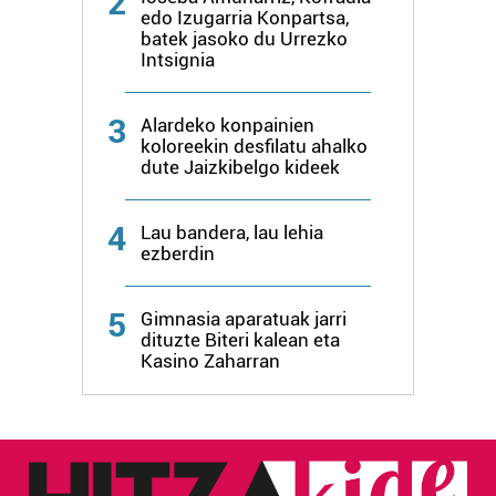
2
edo Izugarria Konpartsa,
batek jasoko du Urrezko
Intsignia
3
Alardeko konpainien
koloreekin desfilatu ahalko
dute Jaizkibelgo kideek
4
Lau bandera, lau lehia
ezberdin
5
Gimnasia aparatuak jarri
dituzte Biteri kalean eta
Kasino Zaharran