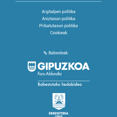
Argitalpen politika
Aniztasun politika
Pribatutasun politika
Cookieak
Babesleak: