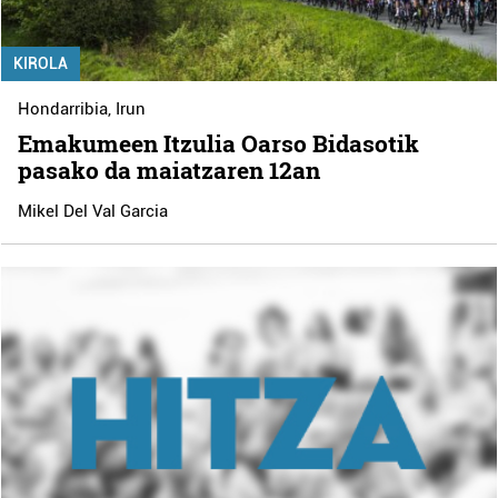
KIROLA
Hondarribia
,
Irun
Emakumeen Itzulia Oarso Bidasotik
pasako da maiatzaren 12an
Mikel Del Val Garcia