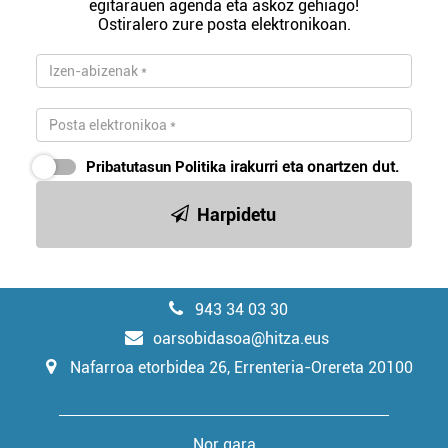
egitarauen agenda eta askoz gehiago!
Ostiralero zure posta elektronikoan.
Pribatutasun Politika
irakurri eta onartzen dut.
Harpidetu
943 34 03 30
oarsobidasoa@hitza.eus
Nafarroa etorbidea 26, Errenteria-Orereta 20100
Nor gara