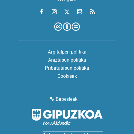
Argitalpen politika
Aniztasun politika
Pribatutasun politika
Cookieak
Babesleak: