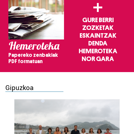
+
GURE BERRI
ZOZKETAK
ESKAINTZAK
Hemeroteka
DENDA
HEMEROTEKA
Papereko zenbakiak
NOR GARA
PDF formatuan
Gipuzkoa