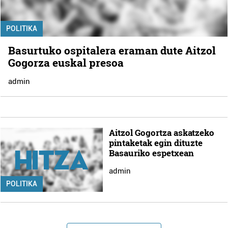
POLITIKA
Basurtuko ospitalera eraman dute Aitzol
Gogorza euskal presoa
admin
Aitzol Gogortza askatzeko
pintaketak egin dituzte
Basauriko espetxean
admin
POLITIKA