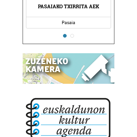
A EGAÑA
FERNAN
PASAIAKO TXIRRITA AEK
Pasaia