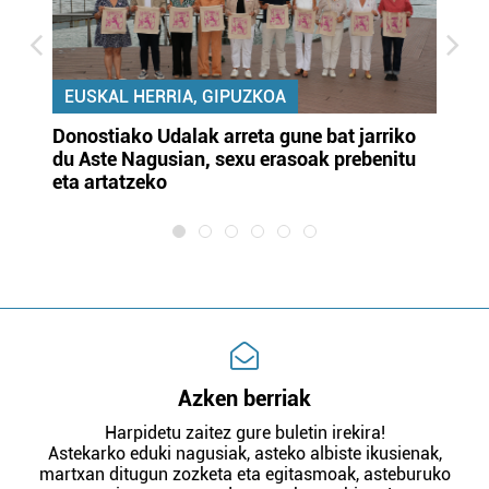
EUSKAL HERRIA, GIPUZKOA
Donostiako Udalak arreta gune bat jarriko
Ur
du Aste Nagusian, sexu erasoak prebenitu
es
eta artatzeko
lu
Azken berriak
Harpidetu zaitez gure buletin irekira!
Astekarko eduki nagusiak, asteko albiste ikusienak,
martxan ditugun zozketa eta egitasmoak, asteburuko