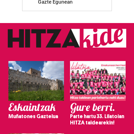
Gazte Egunean
Eskaintzak
Gure berri.
Muñatones Gaztelua
Parte hartu 33. Lilatoian
HITZA taldearekin!