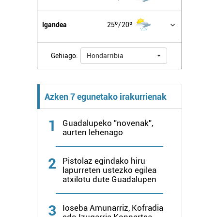
Igandea
25º
20º
Gehiago:
Hondarribia
Azken 7 egunetako irakurrienak
1
Guadalupeko "novenak",
aurten lehenago
2
Pistolaz egindako hiru
lapurreten ustezko egilea
atxilotu dute Guadalupen
3
Ioseba Amunarriz, Kofradia