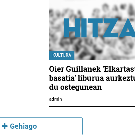
KULTURA
Oier Guillanek 'Elkarta
basatia' liburua aurkez
du ostegunean
admin
Gehiago