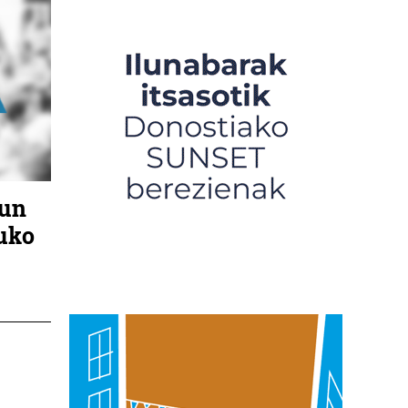
sun
tuko