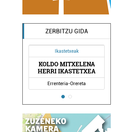
ZERBITZU GIDA
Ikastetxeak
KOLDO MITXELENA
NDA
BE
HERRI IKASTETXEA
Errenteria-Orereta