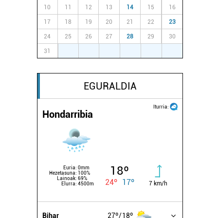
10
11
12
13
14
15
16
17
18
19
20
21
22
23
24
25
26
27
28
29
30
31
1
2
3
4
5
6
EGURALDIA
Iturria:
Hondarribia
18º
Euria:
0mm
Hezetasuna:
100%
Lainoak:
69%
24º
17º
7 km/h
Elurra:
4500m
Bihar
27º
18º