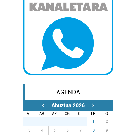
AGENDA
Abuztua 2026
AL.
AR.
AZ.
OG.
OL.
LR.
IG.
27
28
29
30
31
1
2
3
4
5
6
7
8
9