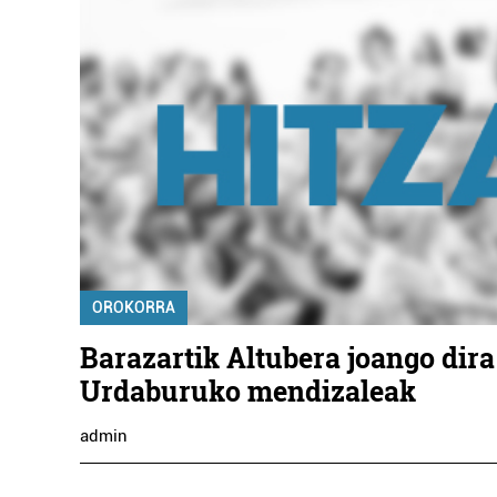
OROKORRA
Barazartik Altubera joango dira
Urdaburuko mendizaleak
admin