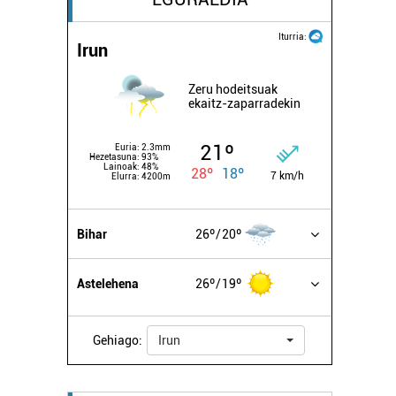
Iturria:
Irun
Zeru hodeitsuak
ekaitz-zaparradekin
21º
Euria:
2.3mm
Hezetasuna:
93%
Lainoak:
48%
28º
18º
7 km/h
Elurra:
4200m
Bihar
26º
20º
Astelehena
26º
19º
Gehiago:
Irun