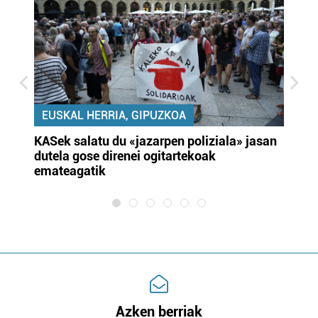
EUSKAL HERRIA, GIPUZKOA
KASek salatu du «jazarpen poliziala» jasan
Pa
dutela gose direnei ogitartekoak
da
emateagatik
«s
Azken berriak