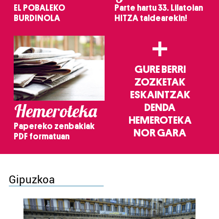
EL POBALEKO
Parte hartu 33. Lilatoian
BURDINOLA
HITZA taldearekin!
+
GURE BERRI
ZOZKETAK
ESKAINTZAK
Hemeroteka
DENDA
HEMEROTEKA
Papereko zenbakiak
NOR GARA
PDF formatuan
Gipuzkoa