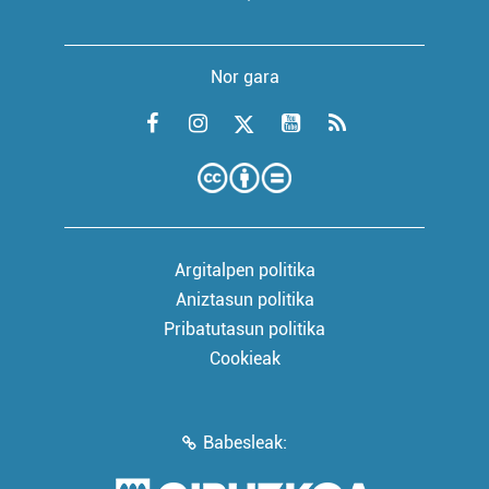
Nor gara
Argitalpen politika
Aniztasun politika
Pribatutasun politika
Cookieak
Babesleak: