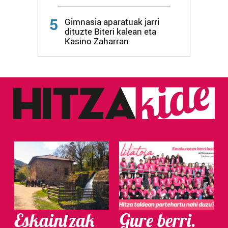
Webgune honek cookie propioak eta hirugarrenen cookie-
5
fitxategiak erabiltzen ditu. Zure esperientzia eta
Gimnasia aparatuak jarri
dituzte Biteri kalean eta
zerbitzuak hobetzeko asmoz, cookie teknologiaz
Kasino Zaharran
baliatzen gara. Ohar hau onartuz gero, teknologia hori
erabiltzeko baimen esplizitua ematen diguzu.
Gehiago
irakurri
Eskaintzak
Gure berri.