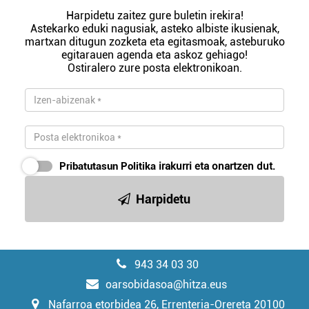
Harpidetu zaitez gure buletin irekira!
Astekarko eduki nagusiak, asteko albiste ikusienak,
martxan ditugun zozketa eta egitasmoak, asteburuko
egitarauen agenda eta askoz gehiago!
Ostiralero zure posta elektronikoan.
Pribatutasun Politika
irakurri eta onartzen dut.
Harpidetu
943 34 03 30
oarsobidasoa@hitza.eus
Nafarroa etorbidea 26, Errenteria-Orereta 20100