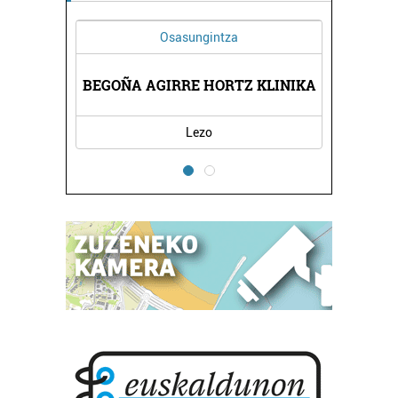
Osasungintza
BEGOÑA AGIRRE HORTZ KLINIKA
ROSM
Lezo
E