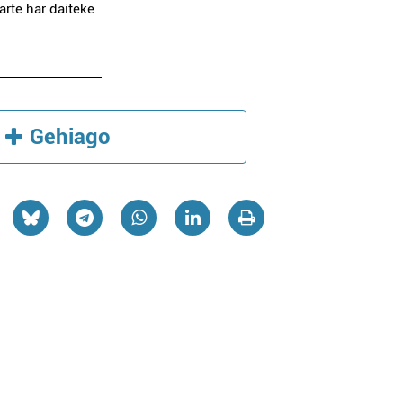
arte har daiteke
Gehiago