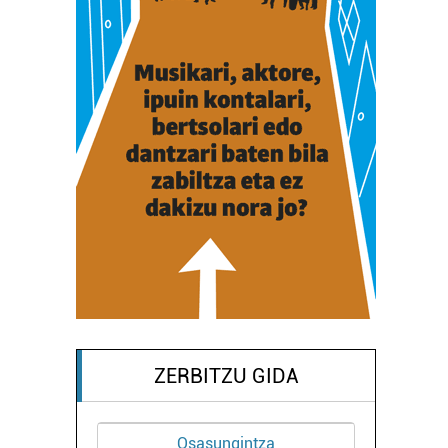
ZERBITZU GIDA
sasungintza
Kirol elkarteak