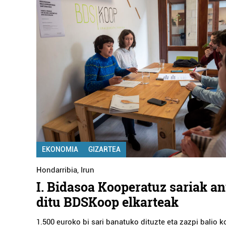
EKONOMIA
GIZARTEA
Hondarribia
,
Irun
I. Bidasoa Kooperatuz sariak an
ditu BDSKoop elkarteak
1.500 euroko bi sari banatuko dituzte eta zazpi balio 