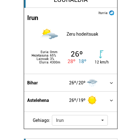
Iturria:
Irun
Zeru hodeitsuak
26º
Euria:
0mm
Hezetasuna:
65%
Lainoak:
3%
28º
18º
12 km/h
Elurra:
4300m
Bihar
26º
20º
Astelehena
26º
19º
Gehiago:
Irun