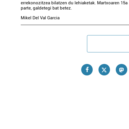
errekonozitzea bilatzen du lehiaketak. Martxoaren 15a 
parte, galdetegi bat betez.
Mikel Del Val Garcia