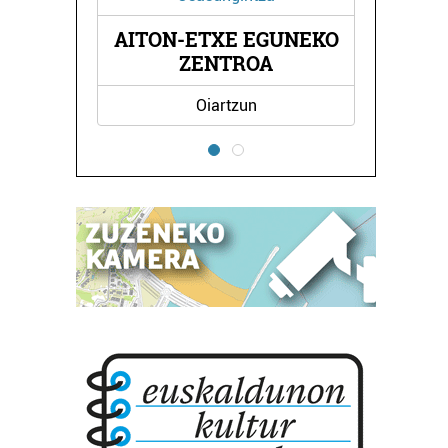
-ETXE EGUNEKO
EPLE KIROL KLUBA
ZENTROA
Oiartzun
Errenteria-Orereta