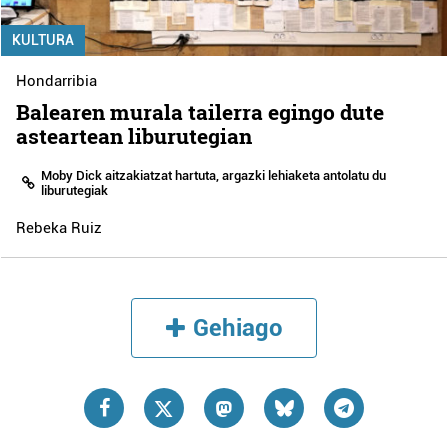
KULTURA
Hondarribia
Balearen murala tailerra egingo dute
asteartean liburutegian
Moby Dick aitzakiatzat hartuta, argazki lehiaketa antolatu du
liburutegiak
Rebeka Ruiz
Gehiago