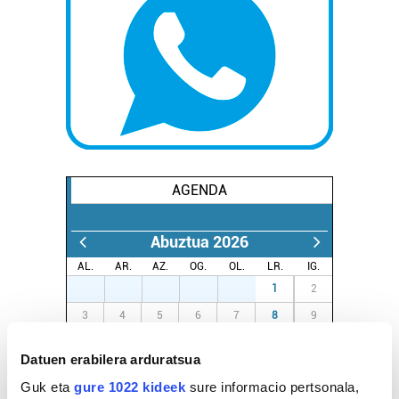
AGENDA
Abuztua 2026
AL.
AR.
AZ.
OG.
OL.
LR.
IG.
27
28
29
30
31
1
2
3
4
5
6
7
8
9
10
11
12
13
14
15
16
Datuen erabilera arduratsua
17
18
19
20
21
22
23
Guk eta
gure 1022 kideek
sure informacio pertsonala,
24
25
26
27
28
29
30