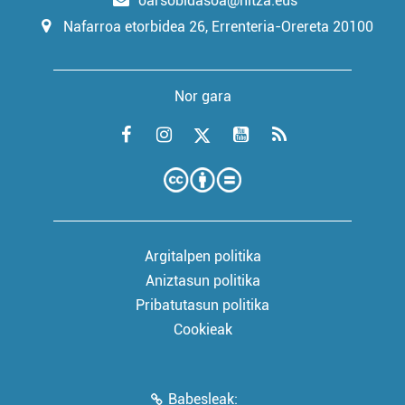
oarsobidasoa@hitza.eus
Nafarroa etorbidea 26, Errenteria-Orereta 20100
Nor gara
Argitalpen politika
Aniztasun politika
Pribatutasun politika
Cookieak
Babesleak: