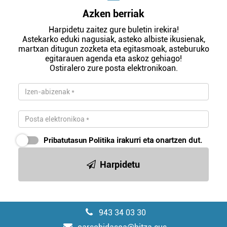
Azken berriak
Harpidetu zaitez gure buletin irekira!
Astekarko eduki nagusiak, asteko albiste ikusienak,
martxan ditugun zozketa eta egitasmoak, asteburuko
egitarauen agenda eta askoz gehiago!
Ostiralero zure posta elektronikoan.
Pribatutasun Politika
irakurri eta onartzen dut.
Harpidetu
943 34 03 30