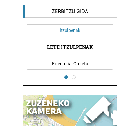
ZERBITZU GIDA
Itzulpenak
SAK
LETE ITZULPENAK
BENG
Errenteria-Orereta