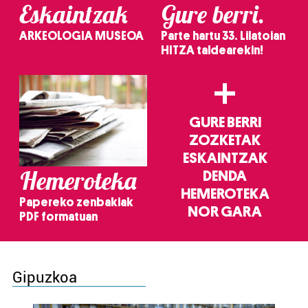
Eskaintzak
Gure berri.
ARKEOLOGIA MUSEOA
Parte hartu 33. Lilatoian
HITZA taldearekin!
+
GURE BERRI
ZOZKETAK
ESKAINTZAK
Hemeroteka
DENDA
HEMEROTEKA
Papereko zenbakiak
NOR GARA
PDF formatuan
Gipuzkoa