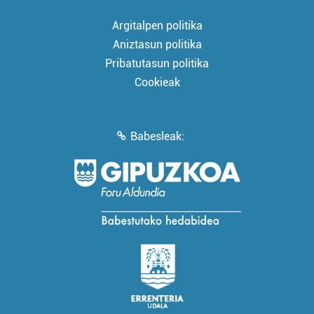
Argitalpen politika
Aniztasun politika
Pribatutasun politika
Cookieak
Babesleak: