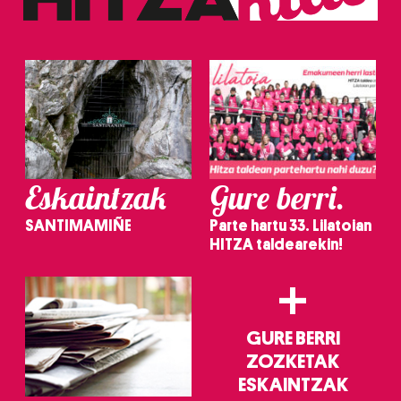
Eskaintzak
Gure berri.
SANTIMAMIÑE
Parte hartu 33. Lilatoian
HITZA taldearekin!
+
GURE BERRI
ZOZKETAK
ESKAINTZAK