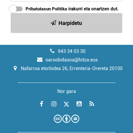
Pribatutasun Politika
irakurri eta onartzen dut.
Harpidetu
943 34 03 30
oarsobidasoa@hitza.eus
Nafarroa etorbidea 26, Errenteria-Orereta 20100
Nor gara