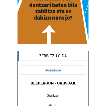
ZERBITZU GIDA
Hornidurak
UB
BEERLAGUN - OARSOAK
TX
Oiartzun