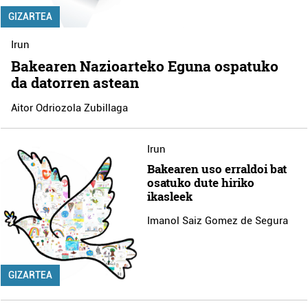
GIZARTEA
Irun
Bakearen Nazioarteko Eguna ospatuko
da datorren astean
Aitor Odriozola Zubillaga
Irun
Bakearen uso erraldoi bat
osatuko dute hiriko
ikasleek
Imanol Saiz Gomez de Segura
GIZARTEA