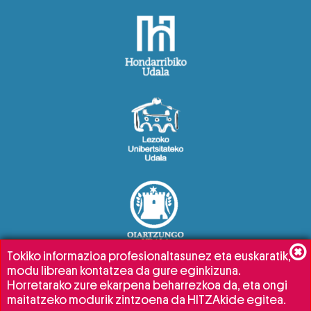
Tokiko informazioa profesionaltasunez eta euskaratik,
modu librean kontatzea da gure eginkizuna.
Horretarako zure ekarpena beharrezkoa da, eta ongi
maitatzeko modurik zintzoena da HITZAkide egitea.