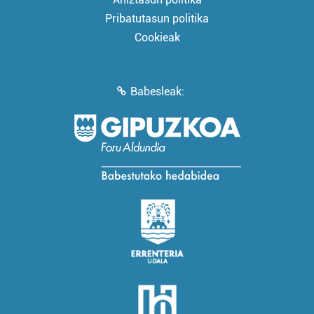
Pribatutasun politika
Cookieak
Babesleak: