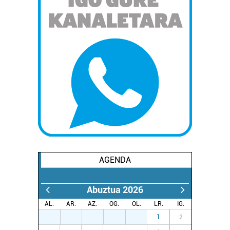
AGENDA
Abuztua 2026
AL.
AR.
AZ.
OG.
OL.
LR.
IG.
27
28
29
30
31
1
2