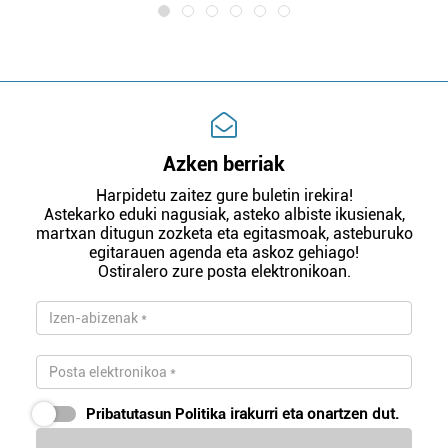
Azken berriak
Harpidetu zaitez gure buletin irekira!
Astekarko eduki nagusiak, asteko albiste ikusienak,
martxan ditugun zozketa eta egitasmoak, asteburuko
egitarauen agenda eta askoz gehiago!
Ostiralero zure posta elektronikoan.
Pribatutasun Politika
irakurri eta onartzen dut.