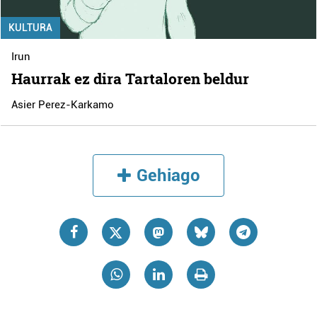
KULTURA
Irun
Haurrak ez dira Tartaloren beldur
Asier Perez-Karkamo
Gehiago