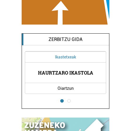
ZERBITZU GIDA
Ikastetxeak
OA
HAURTZARO IKASTOLA
P
Oiartzun