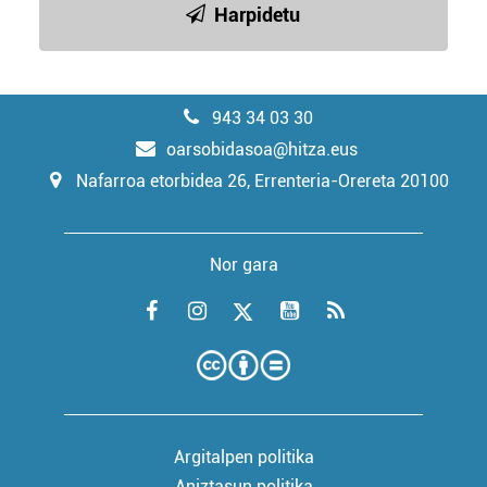
Harpidetu
943 34 03 30
oarsobidasoa@hitza.eus
Nafarroa etorbidea 26, Errenteria-Orereta 20100
Nor gara
Argitalpen politika
Aniztasun politika