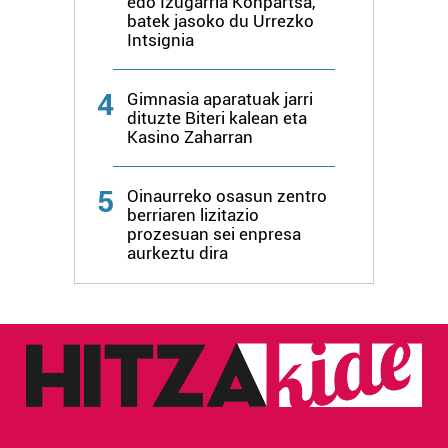
edo Izugarria Konpartsa,
erabiltzen dituen hauta dezakezu.
batek jasoko du Urrezko
Intsignia
Bazkide batzuek ez dizute baimenik eskatzen, eta beren
interes komertzial legitimoetan babesten dira. Ikusi gure
4
Gimnasia aparatuak jarri
bazkideen zerrenda, beren ustez zein helburutarako
dituzte Biteri kalean eta
duten interes legitimoa eta horren aurka nola egin
Kasino Zaharran
dezakezun ikusteko.
5
Oinaurreko osasun zentro
Lortu zure datu pertsonalak prozesatzeko moduari
berriaren lizitazio
buruzko informazio gehiago eta ezarri zure lehentasunak
prozesuan sei enpresa
aurkeztu dira
datuen atalean. Edozein unetan alda edo ken dezakezu
zure baimena Cookieen adierazpenean.
Webgune honek cookie propioak eta hirugarrenen cookie-
fitxategiak erabiltzen ditu. Zure esperientzia eta
zerbitzuak hobetzeko asmoz, cookie teknologiaz
baliatzen gara. Ohar hau onartuz gero, teknologia hori
erabiltzeko baimen esplizitua ematen diguzu.
Gehiago
irakurri