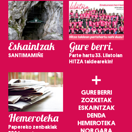
Eskaintzak
Gure berri.
SANTIMAMIÑE
Parte hartu 33. Lilatoian
HITZA taldearekin!
+
GURE BERRI
ZOZKETAK
ESKAINTZAK
Hemeroteka
DENDA
HEMEROTEKA
Papereko zenbakiak
NOR GARA